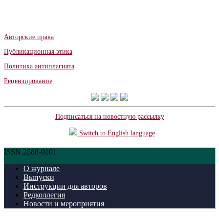
Авторские права
Публикационная этика
Политика антиплагиата
Рецензирование
Подписаться на новостную рассылку
Switch to English language
ISSN 2588-0101
О журнале
Выпуски
Инструкции для авторов
Редколлегия
Новости и мероприятия