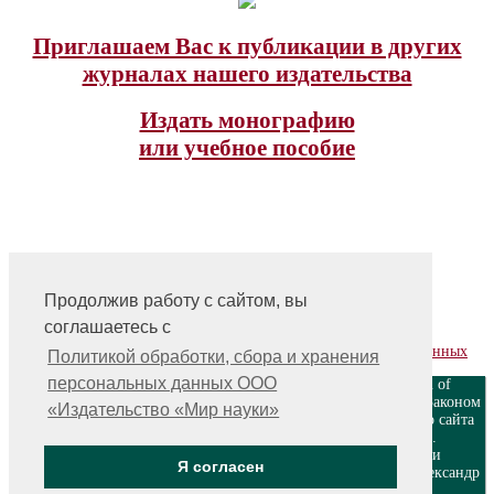
Приглашаем Вас к публикации в других
журналах нашего издательства
Издать монографию
или учебное пособие
Продолжив работу с сайтом, вы
На главную
соглашаетесь с
Контакты, учредитель, редакция
Политика обработки, сбора и хранения персональных данных
Политикой обработки, сбора и хранения
персональных данных ООО
ООО «Издательство «Мир науки» \ «Publishing company «World of
science», LLC Материалы, размещенные на сайте, охраняются Законом
«Издательство «Мир науки»
о защите авторских прав. Публикация любых материалов этого сайта
запрещена без предварительного согласования с издательством.
Авторские права на размещенные на сайте научные публикации
Я согласен
принадлежат их авторам. Разработка и поддержка сайта — Александр
Павлов, pavlov@mir-nauki.com