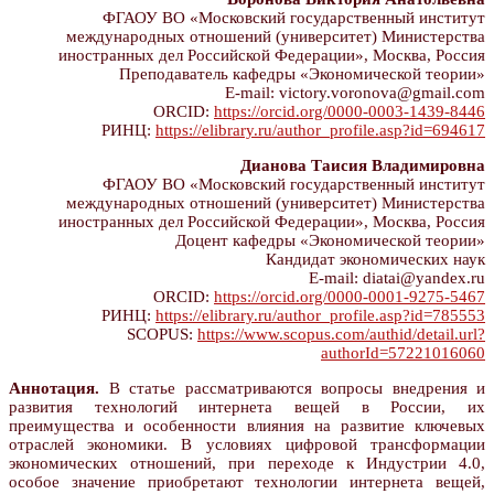
ФГАОУ ВО «Московский государственный институт
международных отношений (университет) Министерства
иностранных дел Российской Федерации», Москва, Россия
Преподаватель кафедры «Экономической теории»
E-mail: victory.voronova@gmail.com
ORCID:
https://orcid.org/0000-0003-1439-8446
РИНЦ:
https://elibrary.ru/author_profile.asp?id=694617
Дианова Таисия Владимировна
ФГАОУ ВО «Московский государственный институт
международных отношений (университет) Министерства
иностранных дел Российской Федерации», Москва, Россия
Доцент кафедры «Экономической теории»
Кандидат экономических наук
E-mail: diatai@yandex.ru
ORCID:
https://orcid.org/0000-0001-9275-5467
РИНЦ:
https://elibrary.ru/author_profile.asp?id=785553
SCOPUS:
https://www.scopus.com/authid/detail.url?
authorId=57221016060
Аннотация.
В статье рассматриваются вопросы внедрения и
развития технологий интернета вещей в России, их
преимущества и особенности влияния на развитие ключевых
отраслей экономики. В условиях цифровой трансформации
экономических отношений, при переходе к Индустрии 4.0,
особое значение приобретают технологии интернета вещей,