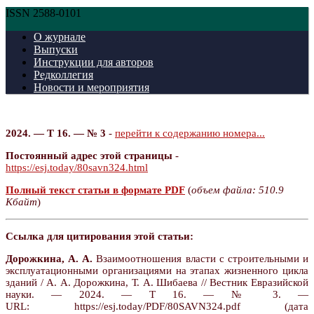
ISSN 2588-0101
О журнале
Выпуски
Инструкции для авторов
Редколлегия
Новости и мероприятия
2024. — Т 16. — № 3
-
перейти к содержанию номера...
Постоянный адрес этой страницы
-
https://esj.today/80savn324.html
Полный текст статьи в формате PDF
(
объем файла: 510.9
Кбайт
)
Ссылка для цитирования этой статьи:
Дорожкина, А. А.
Взаимоотношения власти с строительными и
эксплуатационными организациями на этапах жизненного цикла
зданий / А. А. Дорожкина, Т. А. Шибаева // Вестник Евразийской
науки. — 2024. — Т 16. — № 3. —
URL: https://esj.today/PDF/80SAVN324.pdf (дата