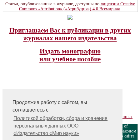
Статьи, опубликованные в журнале, доступны по
лицензии Creative
Commons «Attribution» («Атрибуция») 4.0 Всемирная
.
Приглашаем Вас к публикации в других
журналах нашего издательства
Издать монографию
или учебное пособие
Продолжив работу с сайтом, вы
На главную
соглашаетесь с
Контакты, учредитель, редакция
Политика обработки, сбора и хранения персональных данных
Политикой обработки, сбора и хранения
персональных данных ООО
ООО «Издательство «Мир науки» \ «Publishing company «World of
science», LLC Материалы, размещенные на сайте, охраняются Законом
«Издательство «Мир науки»
о защите авторских прав. Публикация любых материалов этого сайта