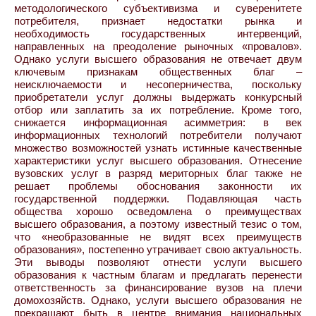
методологического субъективизма и суверенитете
потребителя, признает недостатки рынка и
необходимость государственных интервенций,
направленных на преодоление рыночных «провалов».
Однако услуги высшего образования не отвечает двум
ключевым признакам общественных благ –
неисключаемости и несоперничества, поскольку
приобретатели услуг должны выдержать конкурсный
отбор или заплатить за их потребление. Кроме того,
снижается информационная асимметрия: в век
информационных технологий потребители получают
множество возможностей узнать истинные качественные
характеристики услуг высшего образования. Отнесение
вузовских услуг в разряд мериторных благ также не
решает проблемы обоснования законности их
государственной поддержки. Подавляющая часть
общества хорошо осведомлена о преимуществах
высшего образования, а поэтому известный тезис о том,
что «необразованные не видят всех преимуществ
образования», постепенно утрачивает свою актуальность.
Эти выводы позволяют отнести услуги высшего
образования к частным благам и предлагать перенести
ответственность за финансирование вузов на плечи
домохозяйств. Однако, услуги высшего образования не
прекращают быть в центре внимания национальных