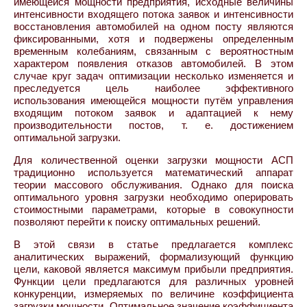
имеющейся мощности предприятия, исходные величины
интенсивности входящего потока заявок и интенсивности
восстановления автомобилей на одном посту являются
фиксированными, хотя и подвержены определенным
временным колебаниям, связанным с вероятностным
характером появления отказов автомобилей. В этом
случае круг задач оптимизации несколько изменяется и
преследуется цель наиболее эффективного
использования имеющейся мощности путём управления
входящим потоком заявок и адаптацией к нему
производительности постов, т. е. достижением
оптимальной загрузки.
Для количественной оценки загрузки мощности АСП
традиционно используется математический аппарат
теории массового обслуживания. Однако для поиска
оптимального уровня загрузки необходимо оперировать
стоимостными параметрами, которые в совокупности
позволяют перейти к поиску оптимальных решений.
В этой связи в статье предлагается комплекс
аналитических выражений, формализующий функцию
цели, каковой является максимум прибыли предприятия.
Функции цели предлагаются для различных уровней
конкуренции, измеряемых по величине коэффициента
загрузки мощности. Оптимальное значение коэффициента