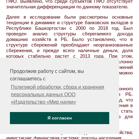
ПФО. Выявлено, что среди субъектов ПФО отсутствует
значительная дифференциация по данному показателю.
Далее в исследовании были рассмотрены основные
тенденции в динамике и структуре банковских вкладов в
Республике Башкортостан с 2000 по 2018 год. Был
проведен анализ структуры сберегаемого дохода
домашних хозяйств в РБ. Было установлено, что в
структуре сбережений преобладают неорганизованные
сбережения, и прежде всего наличные деньги, доля
которых стабильно растет с 2013 года. При этом,
удельный вес организованных сбережений неуклонно
снижается. Таким образом, структуру сбережений
Продолжив работу с сайтом, вы
домашних хозяйств в республике можно
охарактеризовать как неэффективную.
соглашаетесь с
Политикой обработки, сбора и хранения
В заключении проведена оценка инвестиционного
потенциала сбережений домашних хозяйств в РБ.
персональных данных ООО
Полученные результаты позволяют сделать вывод, что
«Издательство «Мир науки»
неорганизованные сбережения в случае их вовлечения в
национальную финансовую систему могут стать
значимым источником инвестиционных ресурсов для
Я согласен
региональной экономики.
Ключевые слова:
сбережения; домашние хозяйства;
инвестиции; финансовая система; доходы населения