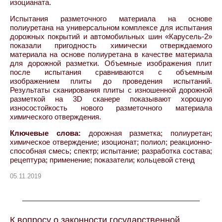
изоцианата.
Испытания разметочного материала на основе
полиуретана на универсальном комплексе для испытания
дорожных покрытий и автомобильных шин «Карусель-2»
показали пригодность химически отверждаемого
материала на основе полиуретана в качестве материала
для дорожной разметки. Объемные изображения плит
после испытания сравниваются с объемным
изображением плиты до проведения испытаний.
Результаты сканирования плиты с изношенной дорожной
разметкой на 3D сканере показывают хорошую
износостойкость нового разметочного материала
химического отверждения.
Ключевые слова:
дорожная разметка; полиуретан;
химическое отверждение; изоционат; полиол; реакционно-
способная смесь; спектр; испытание; разработка состава;
рецептура; применение; показатели; кольцевой стенд
05.11.2019
К вопросу о законности государственной