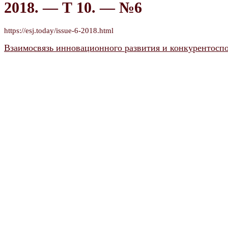
2018. — Т 10. — №6
https://esj.today/issue-6-2018.html
Взаимосвязь инновационного развития и конкурентосп