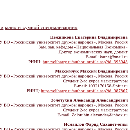
пирали» и «умной специализации»
Нежникова Екатерина Владимировна
 ВО «Российский университет дружбы народов», Москва, Россия
Зам. зав. кафедры «Национальная Экономика»
Доктор экономических наук, доцент
E-mail: katnej@mail.ru
РИНЦ:
http://elibrary.ru/author_profile.asp?id=393948
Максимчук Максим Владимирович
 ВО «Российский университет дружбы народов», Москва, Россия
Студент 2-го курса магистратуры
E-mail: 1032176158@pfur.ru
РИНЦ:
https://elibrary.ru/author_profile.asp?id=987867
Золотухин Александр Александрович
 ВО «Российский университет дружбы народов», Москва, Россия
Студент 2-го курса магистратуры
E-mail: Zolotuhin.alexander@inbox.ru
Исмаилов Фарид Сахавет-оглы
 ВО «Российский университет дружбы народов», Москва, Россия