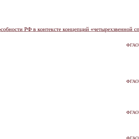
особности РФ в контексте концепций «четырехзвенной с
ФГАОУ
ФГАОУ
ФГАОУ
ФГАОУ