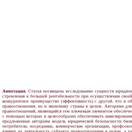
Аннотация.
Статья посвящена исследованию сущности юридическ
стремления к большей рентабельности при осуществлении своей
конкурентное преимущество (эффективность) с другой, что и об
правоотношения, но и экономику страны в целом. Авторами для
правоотношений, являющийся тем ключевым элементом обеспечени
с помощью которых и целесообразно обеспечивать нивелировани
предложенная авторами модель юридической безопасности бизн
потребители, посредники, коммерческие организации, профсоюз
влияют на деятельность субъекта правоотношения в целом, а т