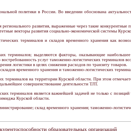
нальной политики в России. Во введении обоснована актуальност
ия регионального развития, выраженные через такие конкурентные 
итетные векторы развития социально-экономической системы Курско
стических терминалов и складов временного хранения как возмо
ких терминалов; выделяются факторы, оказывающие наибольшее
о востребованность услуг таможенно-логистических терминалов во
рения логистики в целях снижения расходов по транзиту товаров.
 складов временного хранения и таможенно-логистических термина
их терминалов на территории Курской области. При этом отмечает
 дальнейшее совершенствование деятельности ТЛТ.
еских терминалов является важнейшей задачей не только с позиций
 имиджа Курской области.
министрирование; склад временного хранения; таможенно-логистич
курентоспособности образовательных организаций