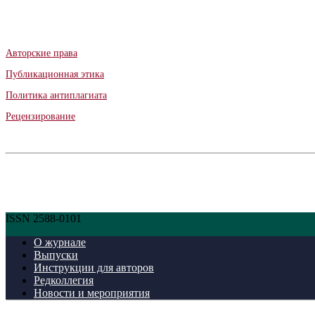
Авторские права
Публикационная этика
Политика антиплагиата
Рецензирование
ISSN 2588-0101
О журнале
Выпуски
Инструкции для авторов
Редколлегия
Новости и мероприятия