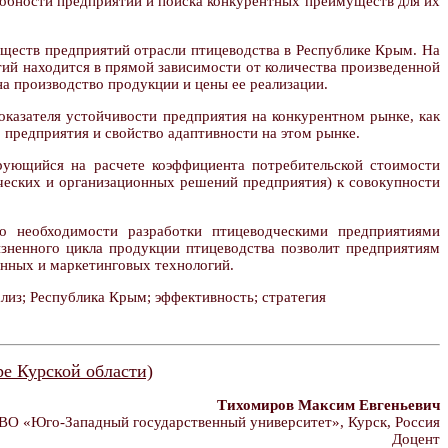
собности предприятий и поиска конкурентных преимуществ для их
ществ предприятий отрасли птицеводства в Республике Крым. На
ий находится в прямой зависимости от количества произведенной
на производство продукции и цены ее реализации.
казателя устойчивости предприятия на конкурентном рынке, как
 предприятия и свойство адаптивности на этом рынке.
ирующийся на расчете коэффициента потребительской стоимости
ческих и организационных решений предприятия) к совокупности
о необходимости разработки птицеводческими предприятиями
изненного цикла продукции птицеводства позволит предприятиям
енных и маркетинговых технологий.
лиз; Республика Крым; эффективность; стратегия
е Курской области)
Тихомиров Максим Евгеньевич
О «Юго-Западный государственный университет», Курск, Россия
Доцент