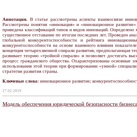
Аннотация.
В статье рассмотрены аспекты взаимосвязи иннов
Рассмотрены понятия «инновация» и «инновационное развитие»
приведена классификаций типов и видов инноваций. Определено 
существенное отставание по итогам последних лет. Проведен ан
глобальной конкурентоспособности и рейтинга инновационн
конкурентоспособности на основе взаимного влияния показател
концепция четырехзвенной спирали развития, предполагающая те
развивает теорию «тройной спирали» и позволяет достигать вы
процесс гражданского общества. Охарактеризованы основные э
использования этой теории при формировании «умной» специализ
стратегии развития страны.
Ключевые слова:
инновационное развитие; конкурентоспособност
27.02.2019
Модель обеспечения юридической безопасности бизнес