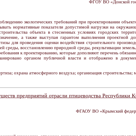
ФГОУ ВО «Донской госу
облюдению экологических требований при проектировании объекто
тывать нормативные показатели допустимой нагрузки на окружающ
строительства объекта в стесненных условиях городских террито
 значение, а также выступая гарантом выполнения проектной до
ертизы для проведения оценки воздействия строительного произво
 среды, восстановлению природной среды, рекультивации земель, 
ребования к проектированию, которые дополняют перечень обязан
апланировано органом публичной власти и отображено в докумен
ртиза; охрана атмосферного воздуха; организация строительства; 
уществ предприятий отрасли птицеводства Республики 
ФГАОУ ВО «Крымский федерал