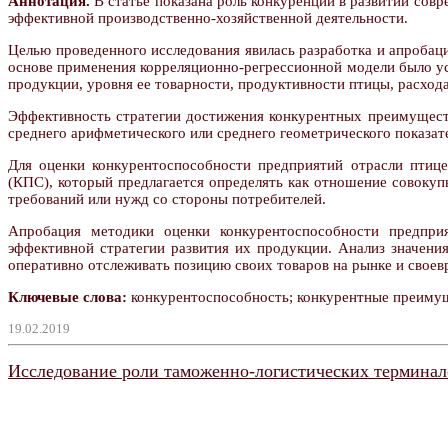
Аннотация.
В статье показана роль конкуренции в развитии сов
эффективной производственно-хозяйственной деятельности.
Целью проведенного исследования явилась разработка и апроба
основе применения корреляционно-регрессионной модели было ус
продукции, уровня ее товарности, продуктивности птицы, расхода
Эффективность стратегии достижения конкурентных преимуществ
среднего арифметического или среднего геометрического показат
Для оценки конкурентоспособности предприятий отрасли птице
(КПС), который предлагается определять как отношение совоку
требований или нужд со стороны потребителей.
Апробация методики оценки конкурентоспособности предпри
эффективной стратегии развития их продукции. Анализ значени
оперативно отслеживать позицию своих товаров на рынке и свое
Ключевые слова:
конкурентоспособность; конкурентные преимуще
19.02.2019
Исследование роли таможенно-логистических терминало