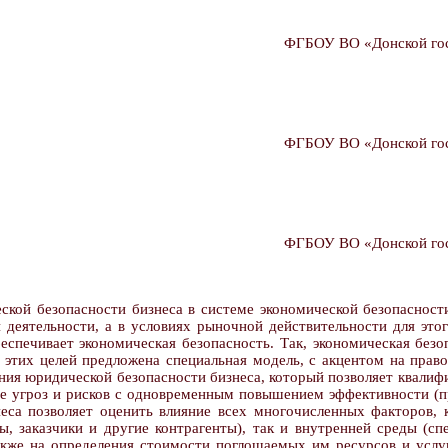
ФГБОУ ВО «Донской госу
ФГБОУ ВО «Донской госу
ФГБОУ ВО «Донской госу
ой безопасности бизнеса в системе экономической безопасности
 деятельности, а в условиях рыночной действительности для это
еспечивает экономическая безопасность. Так, экономическая безоп
 этих целей предложена специальная модель, с акцентом на право
я юридической безопасности бизнеса, который позволяет квалифи
е угроз и рисков с одновременным повышением эффективности (п
еса позволяет оценить влияние всех многочисленных факторов, к
ы, заказчики и другие контрагенты), так и внутренней среды (с
акже на определения стоимости поглощаемых им ресурсов и услу