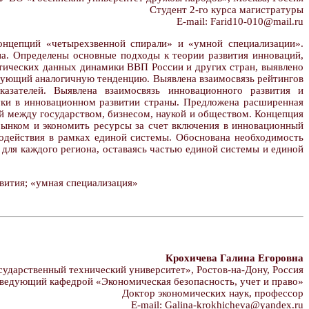
Студент 2-го курса магистратуры
E-mail: Farid10-010@mail.ru
онцепций «четырехзвенной спирали» и «умной специализации».
а. Определены основные подходы к теории развития инноваций,
стических данных динамики ВВП России и других стран, выявлено
изующий аналогичную тенденцию. Выявлена взаимосвязь рейтингов
азателей. Выявлена взаимосвязь инновационного развития и
ауки в инновационном развитии страны. Предложена расширенная
й между государством, бизнесом, наукой и обществом. Концепция
рынком и экономить ресурсы за счет включения в инновационный
одействия в рамках единой системы. Обоснована необходимость
для каждого региона, оставаясь частью единой системы и единой
вития; «умная специализация»
Крохичева Галина Егоровна
дарственный технический университет», Ростов-на-Дону, Россия
ведующий кафедрой «Экономическая безопасность, учет и право»
Доктор экономических наук, профессор
E-mail: Galina-krokhicheva@yandex.ru