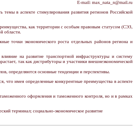
E-mail: max_nata_n@mail.ru
ь темы в аспекте стимулирования развития регионов Российской
преимущества, как территории с особым правовым статусом (СЭЗ,
й области.
жные точки экономического роста отдельных районов региона и
 влияние на развитие транспортной инфраструктуры и систему
зрастает, так как дистрибуторы и участники внешнеэкономической
лов, определяются основные тенденции и перспективы.
ся, что имея определенные конкурентные преимущества в аспекте
 таможенного оформления и таможенного контроля, но и в рамках
еский терминал; социально-экономическое развитие