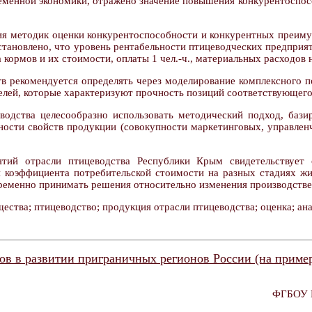
ременной экономики, отражено значение повышения конкурентоспо
ция методик оценки конкурентоспособности и конкурентных преиму
тановлено, что уровень рентабельности птицеводческих предприят
 кормов и их стоимости, оплаты 1 чел.-ч., материальных расходов 
 рекомендуется определять через моделирование комплексного по
елей, которые характеризуют прочность позиций соответствующего
водства целесообразно использовать методический подход, баз
пности свойств продукции (совокупности маркетинговых, управлен
ятий отрасли птицеводства Республики Крым свидетельствует 
я коэффициента потребительской стоимости на разных стадиях ж
временно принимать решения относительно изменения производств
ства; птицеводство; продукция отрасли птицеводства; оценка; ана
в в развитии приграничных регионов России (на пример
ФГБОУ В