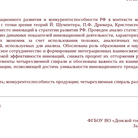
ационного развития и конкурентоспособности РФ в контексте к
 с точки зрения теорий Й. Шумпетера, П.Ф. Дрюкера, Кристенсен
место инноваций в стратегии развития РФ. Проведен анализ стати
ализ динамики показателей инновационной деятельности, характер
ых экономик за счет использования похожих, аналогичных пок
ей, используемых для анализа. Обоснована роль образования и н
сное сотрудничество и формирование интеграционных взаимосвязе
сокой эффективности инноваций, снижать процент их отторжения 
лементы четырехзвенной спирали и обоснована важность их взаим
ации, позволяющей достичь уникальности инновационного тренда 
ь; конкурентоспособность продукции; четырехзвенная спираль раз
а
ФГБОУ ВО «Донской госу
За