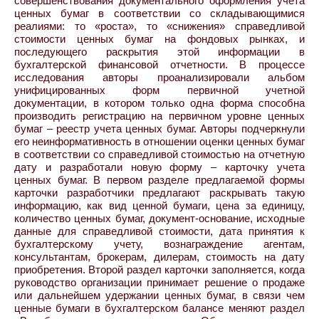
совершенствования документального оформления учета
ценных бумаг в соответствии со складывающимися
реалиями: то «роста», то «снижения» справедливой
стоимости ценных бумаг на фондовых рынках, и
последующего раскрытия этой информации в
бухгалтерской финансовой отчетности. В процессе
исследования авторы проанализировали альбом
унифицированных форм первичной учетной
документации, в котором только одна форма способна
производить регистрацию на первичном уровне ценных
бумаг – реестр учета ценных бумаг. Авторы подчеркнули
его неинформативность в отношении оценки ценных бумаг
в соответствии со справедливой стоимостью на отчетную
дату и разработали новую форму – карточку учета
ценных бумаг. В первом разделе предлагаемой формы
карточки разработчики предлагают раскрывать такую
информацию, как вид ценной бумаги, цена за единицу,
количество ценных бумаг, документ-основание, исходные
данные для справедливой стоимости, дата принятия к
бухгалтерскому учету, вознаграждение агентам,
консультантам, брокерам, дилерам, стоимость на дату
приобретения. Второй раздел карточки заполняется, когда
руководство организации принимает решение о продаже
или дальнейшем удержании ценных бумаг, в связи чем
ценные бумаги в бухгалтерском балансе меняют раздел