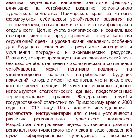
‎анализа, выделяются наиболее значимые факторы,
влияющие на ‎устойчивое развитие регионального
туристского комплекса ‎Приморского края, из которых
формируются субиндексы устойчивости ‎развития по
экономическим, социальным и экологическим факторам в
‎отдельности. Целью учета ‎экологических и социальных
факторов является предотвращение потери качества
‎окружающей среды и уровня жизни населения, особенно
для будущего поколения, в ‎результате истощения и
ухудшения природных и экономических ресурсов.
Развитие, ‎которое преследует только экономический рост
без какого-либо отношения к ‎экологической и социальной
устойчивости, может негативно повлиять на
‎удовлетворение основных потребностей будущих
поколений, которые имеют те же ‎права, что и поколение,
которое живет сегодня.‎ В качестве исходных ‎данных
используются статистические ‎данные, представленные
территориальным органом Федеральной ‎службы
‎государственной статистики по Приморскому краю с 2000
года по 2017 году. Цель данного исследования –
разработать инструментарий для оценки устойчивости
развития регионального туристского комплекса.
Разработан интегральный индекс устойчивого развития
‎регионального туристского комплекса в виде взвешенной
суммы ‎сформированных субиндексов с весовыми