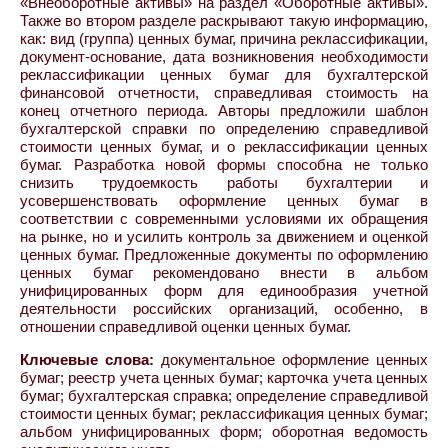
«Внеоборотные активы» на раздел «Оборотные активы».
Также во втором разделе раскрывают такую информацию,
как: вид (группа) ценных бумаг, причина реклассификации,
документ-основание, дата возникновения необходимости
реклассификации ценных бумаг для бухгалтерской
финансовой отчетности, справедливая стоимость на
конец отчетного периода. Авторы предложили шаблон
бухгалтерской справки по определению справедливой
стоимости ценных бумаг, и о реклассификации ценных
бумаг. Разработка новой формы способна не только
снизить трудоемкость работы бухгалтерии и
усовершенствовать оформление ценных бумаг в
соответствии с современными условиями их обращения
на рынке, но и усилить контроль за движением и оценкой
ценных бумаг. Предложенные документы по оформлению
ценных бумаг рекомендовано внести в альбом
унифицированных форм для единообразия учетной
деятельности российских организаций, особенно, в
отношении справедливой оценки ценных бумаг.
Ключевые слова:
документальное оформление ценных
бумаг; реестр учета ценных бумаг; карточка учета ценных
бумаг; бухгалтерская справка; определение справедливой
стоимости ценных бумаг; реклассификация ценных бумаг;
альбом унифицированных форм; оборотная ведомость