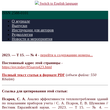
Switch to English language
ISSN 2588-0101
О журнале
Выпуски
Инструкции для авторов
Редколлегия
Новости и мероприятия
2023. — Т 15. — № 4
-
перейти к содержанию номера...
Постоянный адрес этой страницы
-
https://esj.today/05savn423.html
Полный текст статьи в формате PDF
(
объем файла: 550
Кбайт
)
Ссылка для цитирования этой статьи:
Псаров, С. А.
Анализ эффективности теплопотребления зданий
по показаниям приборов учета / С. А. Псаров, Е. В. Шумилин //
Вестник Евразийской науки. — 2023. — Т 15. — № 4. —