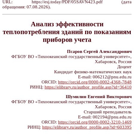
URL: https://esj.today/PDF/05SAVN423.pdf (дата
обращения: 07.08.2026).
Анализ эффективности
теплопотребления зданий по показаниям
приборов учета
Псаров Сергей Александрович
ФГБОУ ВО «Тихоокеанский государственный университет»,
Хабаровск, Россия
Доцент
Кандидат физико-математических наук
E-mail: 006212@pnu.edu.ru
ORCID:
https://orcid.org/0000-0002-4368-7848
РИНЦ:
https://elibrary.ru/author_profile.asp?id=36410
Шумилин Евгений Викторович
ФГБОУ ВО «Тихоокеанский государственный университет»,
Хабаровск, Россия
Старший преподаватель
E-mail: 002194@pnu.edu.ru
ORCID:
https://orcid.org/0000-0002-3210-1469
РИНЦ:
https://elibrary.ru/author_profile.asp?id=603395