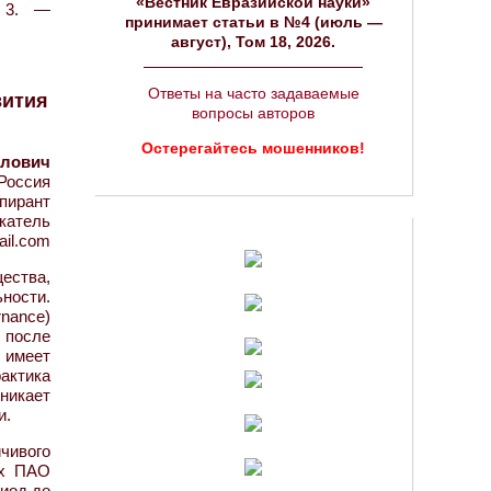
«Вестник Евразийской науки»
 3. —
принимает статьи в №4 (июль —
август), Том 18, 2026.
Ответы на часто задаваемые
вития
вопросы авторов
Остерегайтесь мошенников!
илович
Россия
пирант
катель
il.com
ества,
ности.
nance)
 после
 имеет
рактика
никает
и.
чивого
ых ПАО
иод до