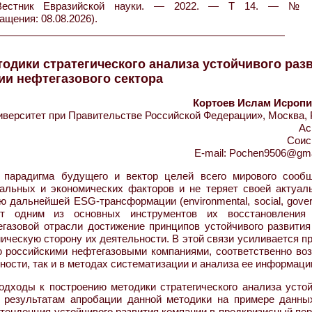
// Вестник Евразийской науки. — 2022. — Т 14. — №
ащения: 08.08.2026).
одики стратегического анализа устойчивого раз
ии нефтегазового сектора
Кортоев Ислам Исроп
ерситет при Правительстве Российской Федерации», Москва, 
Ас
Соис
E-mail: Pochen9506@gma
 парадигма будущего и вектор целей всего мирового сообщ
альных и экономических факторов и не теряет своей актуаль
дальнейшей ESG-трансформации (environmental, social, gover
т одним из основных инструментов их восстановления
егазовой отрасли достижение принципов устойчивого развития
ическую сторону их деятельности. В этой связи усиливается п
ю российскими нефтегазовыми компаниями, соответственно воз
ности, так и в методах систематизации и анализа ее информаци
дходы к построению методики стратегического анализа устой
По результатам апробации данной методики на примере данн
енденция устойчивого развития компании в предкризисный пер