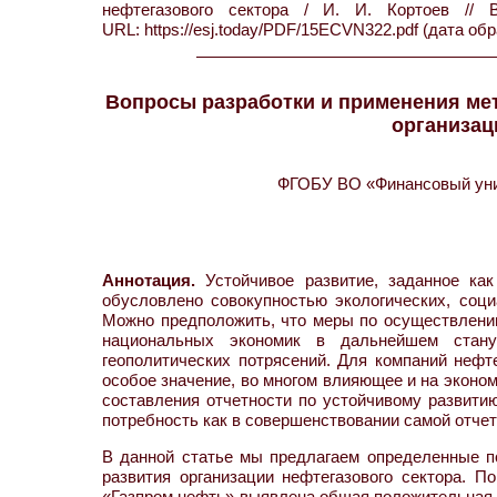
нефтегазового сектора / И. И. Кортоев 
URL: https://esj.today/PDF/15ECVN322.pdf (дата обр
Вопросы разработки и применения мет
организац
ФГОБУ ВО «Финансовый унив
Аннотация.
Устойчивое развитие, заданное как
обусловлено совокупностью экологических, соци
Можно предположить, что меры по осуществлению 
национальных экономик в дальнейшем стану
геополитических потрясений. Для компаний нефт
особое значение, во многом влияющее и на эконом
составления отчетности по устойчивому развити
потребность как в совершенствовании самой отчет
В данной статье мы предлагаем определенные по
развития организации нефтегазового сектора. 
«Газпром нефть» выявлена общая положительная т