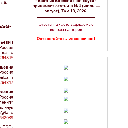
«Вестник Евразийской науки»
№ s6. —
принимает статьи в №4 (июль —
август), Том 18, 2026.
Ответы на часто задаваемые
ESG-
вопросы авторов
Остерегайтесь мошенников!
ньевич
Россия
mail.ru
=1264345
ньевна
Россия
ail.com
=1264347
геевна
Россия
ления»
х наук
a@fa.ru
d=643089
и ESG-