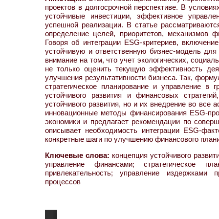
проектов в долгосрочной перспективе. В услови
устойчивые инвестиции, эффективное управл
успешной реализации. В статье рассматривают
определение целей, приоритетов, механизмов ф
Говоря об интеграции ESG-критериев, включение
устойчивую и ответственную бизнес-модель для 
внимание на том, что учет экологических, социа
не только оценить текущую эффективность дея
улучшения результативности бизнеса. Так, форму
стратегическое планирование и управление в г
устойчивого развития и финансовых стратегий
устойчивого развития, но и их внедрение во все
инновационные методы финансирования ESG-прое
экономики и предлагает рекомендации по совер
описывает необходимость интеграции ESG-факто
конкретные шаги по улучшению финансового плани
Ключевые слова:
концепция устойчивого развити
управление финансами; стратегическое пла
привлекательность; управление издержками п
процессов