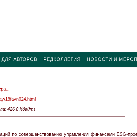
 ДЛЯ АВТОРОВ
РЕДКОЛЛЕГИЯ
НОВОСТИ И МЕРО
ра...
oday/18favn624.html
ла: 426.8 Кбайт
)
даций по совершенствованию управления финансами ESG-прое