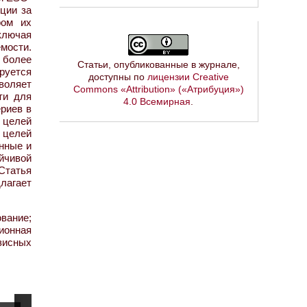
ции за
ром их
ключая
мости.
 более
Статьи, опубликованные в журнале,
руется
доступны по
лицензии Creative
зволяет
Commons «Attribution» («Атрибуция»)
ти для
4.0 Всемирная
.
ериев в
 целей
 целей
онные и
йчивой
Статья
лагает
ование;
ионная
зисных