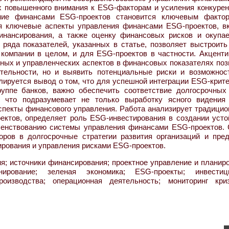
ях повышенного внимания к ESG-факторам и усиления конкурен
ение финансами ESG-проектов становится ключевым факто
ся ключевые аспекты управления финансами ESG-проектов, в
инансирования, а также оценку финансовых рисков и окупае
 ряда показателей, указанных в статье, позволяет выстроить
компании в целом, и для ESG-проектов в частности. Акценти
льных и управленческих аспектов в финансовых показателях по
тельности, но и выявить потенциальные риски и возможнос
лируется вывод о том, что для успешной интеграции ESG-крит
руппе банков, важно обеспечить соответствие долгосрочных
, что подразумевает не только выработку ясного видения
 аспекты финансового управления. Работа анализирует традици
ктов, определяет роль ESG-инвестирования в создании усто
шенствованию системы управления финансами ESG-проектов. 
ров в долгосрочные стратегии развития организаций и пред
рования и управления рисками ESG-проектов.
я; источники финансирования; проектное управление и планир
нирование; зеленая экономика; ESG-проекты; инвестиц
роизводства; операционная деятельность; мониторинг кри