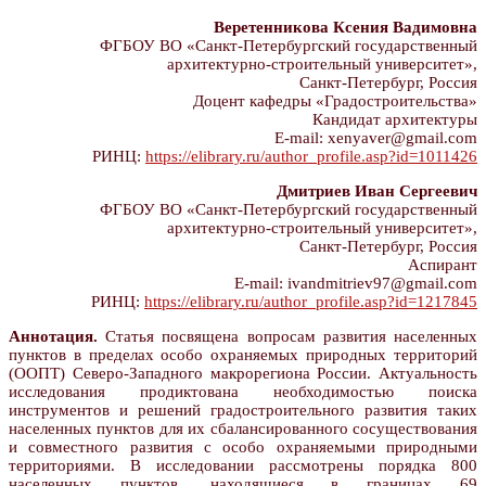
Веретенникова Ксения Вадимовна
ФГБОУ ВО «Санкт-Петербургский государственный
архитектурно-строительный университет»,
Санкт-Петербург, Россия
Доцент кафедры «Градостроительства»
Кандидат архитектуры
E-mail: xenyaver@gmail.com
РИНЦ:
https://elibrary.ru/author_profile.asp?id=1011426
Дмитриев Иван Сергеевич
ФГБОУ ВО «Санкт-Петербургский государственный
архитектурно-строительный университет»,
Санкт-Петербург, Россия
Аспирант
E-mail: ivandmitriev97@gmail.com
РИНЦ:
https://elibrary.ru/author_profile.asp?id=1217845
Аннотация.
Статья посвящена вопросам развития населенных
пунктов в пределах особо охраняемых природных территорий
(ООПТ) Северо-Западного макрорегиона России. Актуальность
исследования продиктована необходимостью поиска
инструментов и решений градостроительного развития таких
населенных пунктов для их сбалансированного сосуществования
и совместного развития с особо охраняемыми природными
территориями. В исследовании рассмотрены порядка 800
населенных пунктов, находящиеся в границах 69