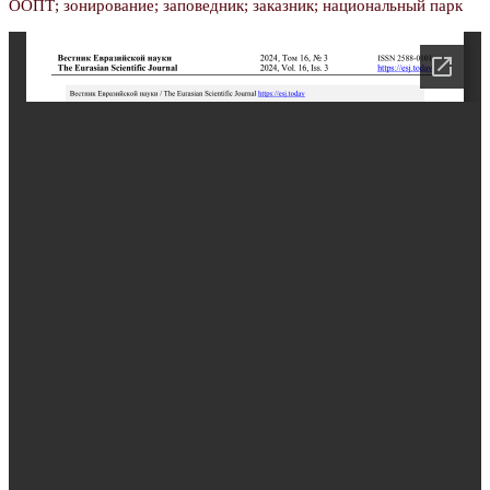
ООПТ; зонирование; заповедник; заказник; национальный парк