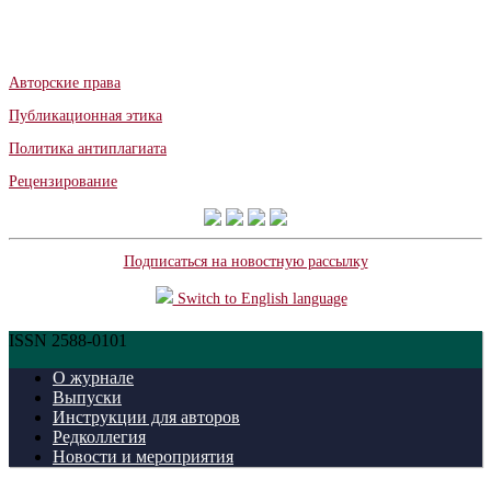
Авторские права
Публикационная этика
Политика антиплагиата
Рецензирование
Подписаться на новостную рассылку
Switch to English language
ISSN 2588-0101
О журнале
Выпуски
Инструкции для авторов
Редколлегия
Новости и мероприятия