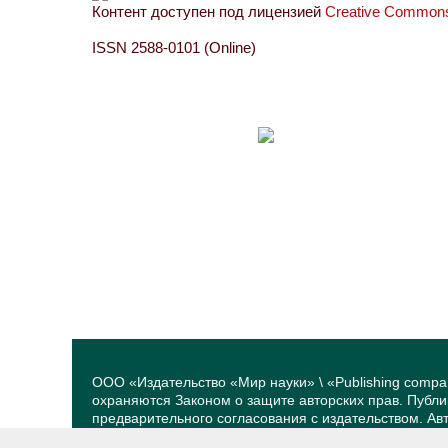
Контент доступен под лицензией
Creative Commons 
ISSN 2588-0101 (Online)
ООО «Издательство «Мир науки» \ «Publishing compa
охраняются Законом о защите авторских прав. Публ
предварительного согласования с издательством. А
принадлежат их авторам. Разработка и поддержка са