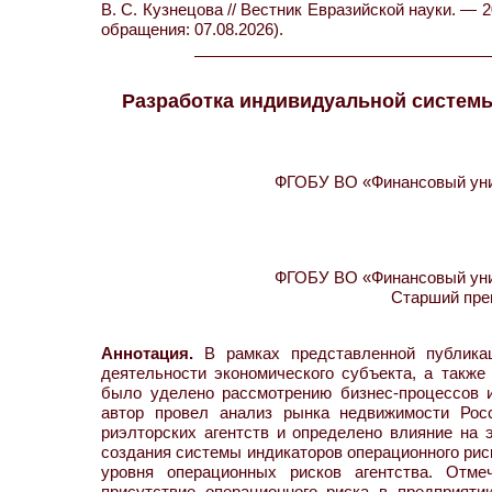
В. С. Кузнецова // Вестник Евразийской науки. — 2
обращения: 07.08.2026).
Разработка индивидуальной системы
ФГОБУ ВО «Финансовый унив
ФГОБУ ВО «Финансовый унив
Старший пре
Аннотация.
В рамках представленной публикац
деятельности экономического субъекта, а такж
было уделено рассмотрению бизнес-процессов и
автор провел анализ рынка недвижимости Рос
риэлторских агентств и определено влияние на 
создания системы индикаторов операционного рис
уровня операционных рисков агентства. Отме
присутствие операционного риска в предприят