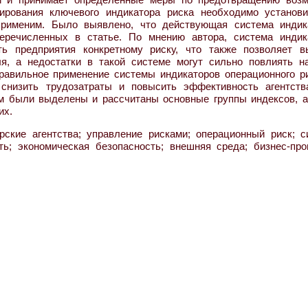
нирования ключевого индикатора риска необходимо установи
еприменим. Было выявлено, что действующая система индик
перечисленных в статье. По мнению автора, система индик
ть предприятия конкретному риску, что также позволяет в
я, а недостатки в такой системе могут сильно повлиять н
равильное применение системы индикаторов операционного ри
снизить трудозатраты и повысить эффективность агентств
м были выделены и рассчитаны основные группы индексов, а
их.
ские агентства; управление рисками; операционный риск; с
ть; экономическая безопасность; внешняя среда; бизнес-про