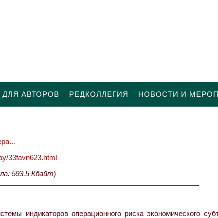
 ДЛЯ АВТОРОВ
РЕДКОЛЛЕГИЯ
НОВОСТИ И МЕРО
ра...
oday/33favn623.html
ла: 593.5 Кбайт
)
темы индикаторов операционного риска экономического субъ