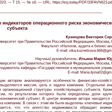
023. — Т 15. — № s6. — URL: https://esj.today/PDF/33FAVN623.pd
 индикаторов операционного риска экономическ
субъекта
Кузнецова Виктория Сер
ерситет при Правительстве Российской Федерации», Москва, 
Факультет «Налогов, аудита и бизнес-а
E-mail: vika.kuznetsova.666@gm
Научный руководитель
:
Ильина Мария Ю
ерситет при Правительстве Российской Федерации», Москва, 
подаватель кафедры «Государственное и муниципальное управ
E-mail: Maria.ilyina02@gm
ии автором анализируются особенности финансово-хозяйст
е выделяются миссия, цель и задачи компании. Отдельное вн
 организационной структуры хозяйствующего субъекта. Кроме
сии, по результатам которого были определены доли круп
экономический субъект. В центре внимания автора находится 
ка компании. В связи с этим им были выделены ключевые инди
чается, что что агентство недвижимости обращает внима
ии и принимает определённые меры по предотвращению воз