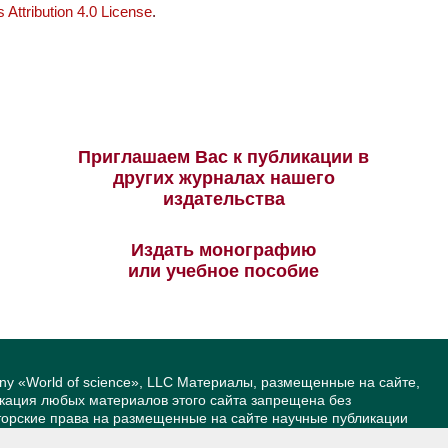
Attribution 4.0 License
.
Приглашаем Вас к публикации в
других журналах нашего
издательства
Издать монографию
или учебное пособие
ny «World of science», LLC Материалы, размещенные на сайте,
икация любых материалов этого сайта запрещена без
вторские права на размещенные на сайте научные публикации
йта — Александр Павлов, pavlov@mir-nauki.com