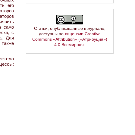
ть его
аторов
аторов
ыявить
а само
Статьи, опубликованные в журнале,
ска, с
доступны по
лицензии Creative
а. Для
Commons «Attribution» («Атрибуция»)
 также
4.0 Всемирная
.
истема
цессы;