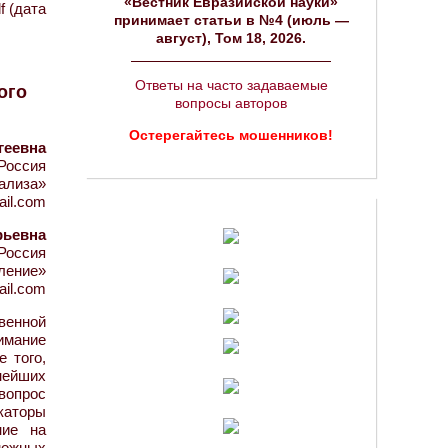
«Вестник Евразийской науки»
f (дата
принимает статьи в №4 (июль —
август), Том 18, 2026.
Ответы на часто задаваемые
ого
вопросы авторов
Остерегайтесь мошенников!
геевна
Россия
нализа»
ail.com
рьевна
Россия
ление»
ail.com
венной
имание
 того,
нейших
вопрос
каторы
ние на
можных