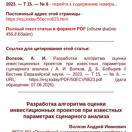
2023. — Т 15. — № 6
-
перейти к содержанию номера...
Постоянный адрес этой страницы
-
https://esj.today/50ecvn623.html
Полный текст статьи в формате PDF
(
объем файла:
456.8 Кбайт
)
Ссылка для цитирования этой статьи:
Волков, А. И.
Разработка алгоритма оценки
инвестиционных проектов при известных параметрах
сценарного анализа / А. И. Волков, Д. Б. Бобырев //
Вестник Евразийской науки. — 2023. — Т 15. — № 6. —
URL: https://esj.today/PDF/50ECVN623.pdf (дата
обращения: 07.08.2026).
Разработка алгоритма оценки
инвестиционных проектов при известных
параметрах сценарного анализа
Волков Андрей Иванович
ФГОУ ВО «Российской академии народного хозяйства и