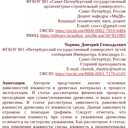
ФГБОУ ВО «Санкт-Петербургский государственный
архитектурно-строительный университет»,
Санкт-Петербург, Россия
Доцент кафедры «МиДК»
Кандидат технических наук, доцент
E-mail: cosccc@gmail.com
ORCID:
https://orcid.org/0000-0002-7810-6484
РИНЦ:
https://elibrary.ru/author_profile.asp?id=821085
Чарник Дмитрий Геннадьевич
ФГБОУ ВО «Петербургский государственный университет путей
сообщения Императора Александра I»,
Санкт-Петербург, Россия
Старший преподаватель
E-mail: charnik_dmitriy@mail.ru
ORCID:
https://orcid.org/0000-0001-7170-6105
Аннотация.
Автором представлен анализ основных
зависимостей влажности в древесных материалах в процессе
эксплуатации. В статье рассмотрены физические процессы,
проходящие при сушке/увлажнении древесины, и виды влаги в
древесины. В статье рассмотрена зависимость равновесной
влажности древесины от влажности среды. Данная зависимость
отражена с помощью графиков. Следует отметить, что
равновесная влажность при сушке и увлажнении древесины
отличается на гистерезис увлажнения. Как рассмотрено в статье,
при изменении влажности среды, влажность в пиломатериалах