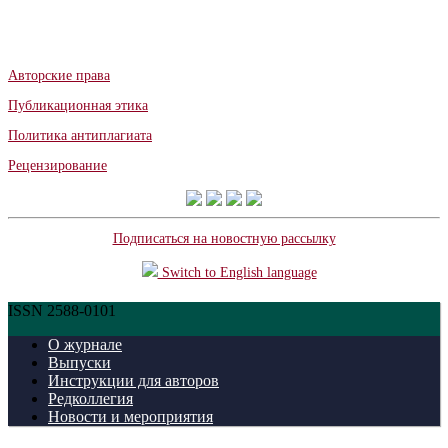
Авторские права
Публикационная этика
Политика антиплагиата
Рецензирование
Подписаться на новостную рассылку
Switch to English language
ISSN 2588-0101
О журнале
Выпуски
Инструкции для авторов
Редколлегия
Новости и мероприятия