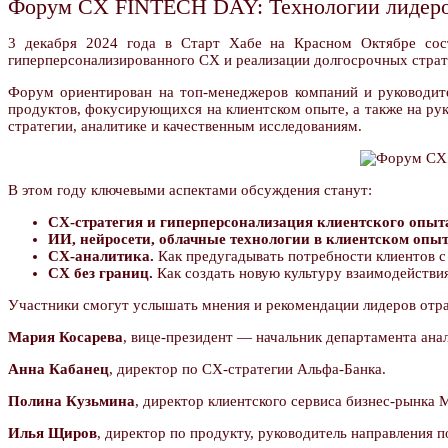
Форум CX FINTECH DAY: Технологии лидеров
3 декабря 2024 года в Старт Хабе на Красном Октябре со
гиперперсонализированного CX и реализации долгосрочных страт
Форум ориентирован на топ-менеджеров компаний и руководител
продуктов, фокусирующихся на клиентском опыте, а также на р
стратегии, аналитике и качественным исследованиям.
В этом году ключевыми аспектами обсуждения станут:
СХ-стратегия и гиперперсонализация клиентского опыта
ИИ, нейросети, облачные технологии в клиентском опыт
СХ-аналитика.
Как предугадывать потребности клиентов 
СХ без границ.
Как создать новую культуру взаимодействия
Участники смогут услышать мнения и рекомендации лидеров отрас
Мария Косарева
, вице-президент — начальник департамента ана
Анна Кабанец
, директор по CX-стратегии Альфа-Банка.
Полина Кузьмина
, директор клиентского сервиса бизнес-рынка 
Илья Щиров
, директор по продукту, руководитель направления 