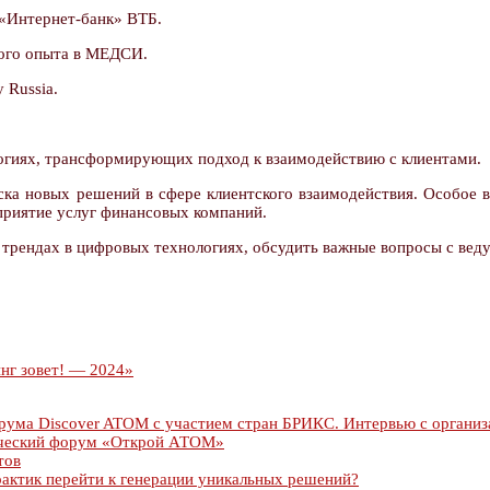
 «Интернет-банк» ВТБ.
кого опыта в МЕДСИ.
 Russia.
огиях, трансформирующих подход к взаимодействию с клиентами.
ка новых решений в сфере клиентского взаимодействия. Особое 
приятие услуг финансовых компаний.
трендах в цифровых технологиях, обсудить важные вопросы с вед
нг зовет! — 2024»
рума Discover ATOM с участием стран БРИКС. Интервью с организ
ический форум «Открой АТОМ»
тов
актик перейти к генерации уникальных решений?