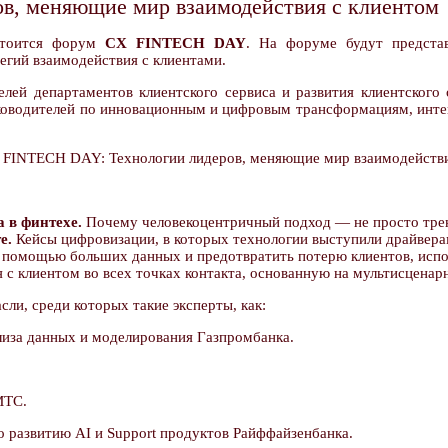
, меняющие мир взаимодействия с клиентом
стоится форум
CX FINTECH DAY
. На форуме будут предста
егий взаимодействия с клиентами.
ей департаментов клиентского сервиса и развития клиентского о
уководителей по инновационным и цифровым трансформациям, инте
 в финтехе.
Почему человекоцентричный подход — не просто трен
е.
Кейсы цифровизации, в которых технологии выступили драйвер
с помощью больших данных и предотвратить потерю клиентов, испо
 с клиентом во всех точках контакта, основанную на мультисцена
ли, среди которых такие эксперты, как:
лиза данных и моделирования Газпромбанка.
МТС.
по развитию AI и Support продуктов Райффайзенбанка.