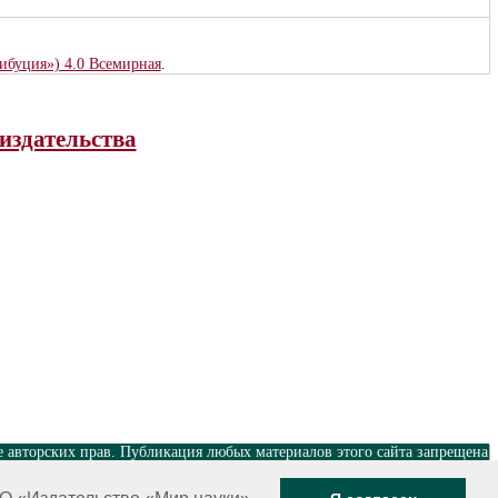
рибуция») 4.0 Всемирная
.
издательства
е авторских прав. Публикация любых материалов этого сайта запрещена
Разработка и поддержка сайта — Александр Павлов, pavlov@mir-