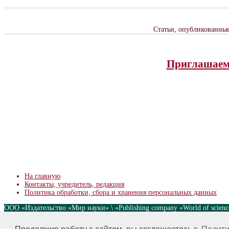
Статьи, опубликованны
Приглашаем 
На главную
Контакты, учредитель, редакция
Политика обработки, сбора и хранения персональных данных
ООО «Издательство «Мир науки» \ «Publishing company «World of scie
без предварительного согласования с издательством. Авторские права
nauki.com