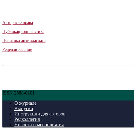
Авторские права
Публикационная этика
Политика антиплагиата
Рецензирование
ISSN 2588-0101
О журнале
Выпуски
Инструкции для авторов
Редколлегия
Новости и мероприятия