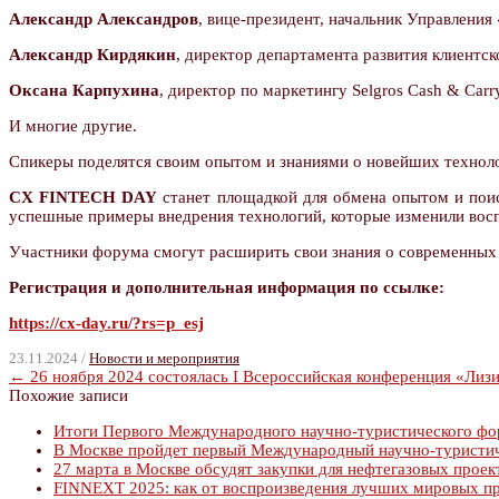
Александр Александров
, вице-президент, начальник Управления
Александр Кирдякин
, директор департамента развития клиентс
Оксана Карпухина
, директор по маркетингу Selgros Cash & Carry
И многие другие.
Спикеры поделятся своим опытом и знаниями о новейших технол
CX FINTECH DAY
станет площадкой для обмена опытом и поис
успешные примеры внедрения технологий, которые изменили вос
Участники форума смогут расширить свои знания о современных 
Регистрация и дополнительная информация по ссылке:
https://cx-day.ru/?rs=p_esj
23.11.2024 /
Новости и мероприятия
← 26 ноября 2024 состоялась I Всероссийская конференция «Лизи
Похожие записи
Итоги Первого Международного научно-туристического фо
В Москве пройдет первый Международный научно-турист
27 марта в Москве обсудят закупки для нефтегазовых проек
FINNEXT 2025: как от воспроизведения лучших мировых пр