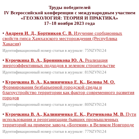
Труды победителей
IV Всероссийской конференции с международным участием
«ГЕОЭКОЛОГИЯ: ТЕОРИЯ И ПРАКТИКА»
17–18 ноября 2023 года
•
Андреев И. Д., Бортников С. В.
Изучение сорбционных
свойств гипса Хамхазского месторождения (Республика
Хакасия)
Идентификационный номер статьи в журнале: 75NZVN124
•
Курочкина В. А., Бронникова Ю. А.
Реализация
энергоэффективных подходов в зеленом строительстве
Идентификационный номер статьи в журнале: 81NZVN124
•
Курочкина В. А., Калиниченко Е. К., Белова М. О.
Формирования безбарьерной городской среды и
благоустройство территории как фактор современного развития
городов
Идентификационный номер статьи в журнале: 80NZVN124
•
Курочкина В. А., Калиниченко Е. К., Ратченкова М. В.
Пути
использования и реорганизации бывших промышленных
территорий на примере завода «Богемия» в Великом Новгороде
Идентификационный номер статьи в журнале: 77NZVN124