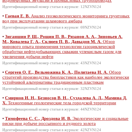
водонефтяных эмульсий в промысловых трубопроводах
Идентификационный номер статьи в журнале: 12NZVN124
•
Гаевая Е. В.
Анализ геоэкологического мониторинга грунтовых
вод при эксплуатации шламового амбара
Идентификационный номер статьи в журнале: 69NZVN124
•
Зиганшин Р. Ш., Рощин П. В., Рязанов А. А., Зиновьев А.
М., Ковалева Г. А., Склюев П. В., Давыдов М. А.
Обзор
мирового опыта применения технологии газоциклической
обработки нефтедобывающих скважин углекислым газом для
увеличения добычи нефти
Идентификационный номер статьи в журнале: 43NZVN124
•
Сергеев О. Е., Вельможина К. А., Политаева Н. А.
Обзор
стратегий производства биопластиков как наиболее экологически
устойчивой альтернативы традиционным пластикам
Идентификационный номер статьи в журнале: 32NZVN124
•
Смирнов И. Н., Безносов В. Н., Суздалева А. Л., Мамина Д.
Х.
Техногенные геологические тела городской территории
Идентификационный номер статьи в журнале: 44NZVN124
•
Тимофеева С. С., Дроздова И. В.
Экологические и социальные
риски при добыче россыпного и рудного золота
Идентификационный номер статьи в журнале: 42NZVN124