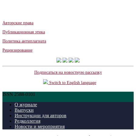
Авторские права
Публикационная этика
Политика антиплагиата
Рецензирование
Подписаться на новостную рассылку
Switch to English language
ISSN 2588-0101
О журнале
Выпуски
Инструкции для авторов
Редколлегия
Новости и мероприятия