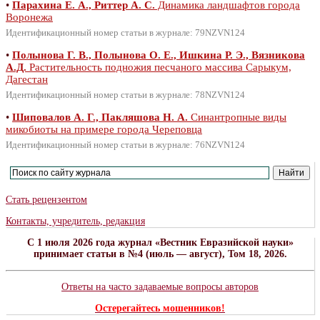
•
Парахина Е. А., Риттер А. С.
Динамика ландшафтов города
Воронежа
Идентификационный номер статьи в журнале: 79NZVN124
•
Полынова Г. В., Полынова О. Е., Ишкина Р. Э., Вязникова
А.Д.
Растительность подножия песчаного массива Сарыкум,
Дагестан
Идентификационный номер статьи в журнале: 78NZVN124
•
Шиповалов А. Г., Пакляшова Н. А.
Синантропные виды
микобиоты на примере города Череповца
Идентификационный номер статьи в журнале: 76NZVN124
Стать рецензентом
Контакты, учредитель, редакция
C 1 июля 2026 года журнал «Вестник Евразийской науки»
принимает статьи в №4 (июль — август), Том 18, 2026.
Ответы на часто задаваемые вопросы авторов
Остерегайтесь мошенников!