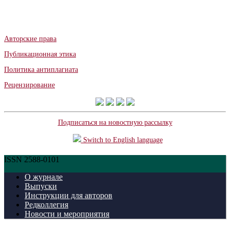
Авторские права
Публикационная этика
Политика антиплагиата
Рецензирование
Подписаться на новостную рассылку
Switch to English language
ISSN 2588-0101
О журнале
Выпуски
Инструкции для авторов
Редколлегия
Новости и мероприятия