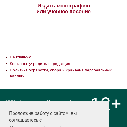
Издать монографию
или учебное пособие
На главную
Контакты, учредитель, редакция
Политика обработки, сбора и хранения персональных
данных
12+
ООО «Издательство «Мир науки» \
«Publishing company «World of science»,
LLC Материалы, размещенные на сайте,
Продолжив работу с сайтом, вы
охраняются Законом о защите авторских
соглашаетесь с
прав. Публикация любых материалов
этого сайта запрещена без