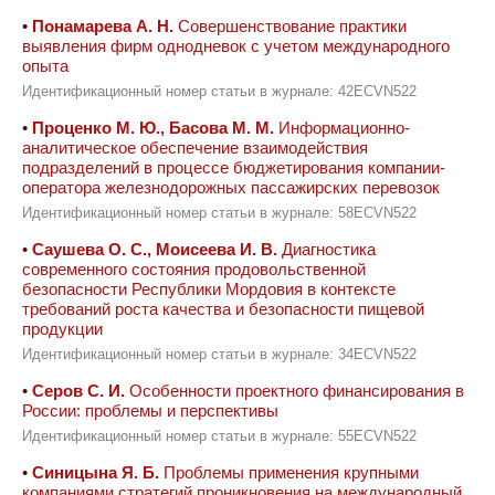
•
Понамарева А. Н.
Совершенствование практики
выявления фирм однодневок с учетом международного
опыта
Идентификационный номер статьи в журнале: 42ECVN522
•
Проценко М. Ю., Басова М. М.
Информационно-
аналитическое обеспечение взаимодействия
подразделений в процессе бюджетирования компании-
оператора железнодорожных пассажирских перевозок
Идентификационный номер статьи в журнале: 58ECVN522
•
Саушева О. С., Моисеева И. В.
Диагностика
современного состояния продовольственной
безопасности Республики Мордовия в контексте
требований роста качества и безопасности пищевой
продукции
Идентификационный номер статьи в журнале: 34ECVN522
•
Серов С. И.
Особенности проектного финансирования в
России: проблемы и перспективы
Идентификационный номер статьи в журнале: 55ECVN522
•
Синицына Я. Б.
Проблемы применения крупными
компаниями стратегий проникновения на международный