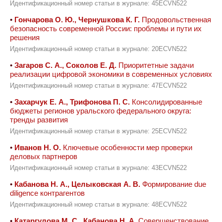
Идентификационный номер статьи в журнале: 45ECVN522
•
Гончарова О. Ю., Чернушкова К. Г.
Продовольственная
безопасность современной России: проблемы и пути их
решения
Идентификационный номер статьи в журнале: 20ECVN522
•
Загаров С. А., Соколов Е. Д.
Приоритетные задачи
реализации цифровой экономики в современных условиях
Идентификационный номер статьи в журнале: 47ECVN522
•
Захарчук Е. А., Трифонова П. С.
Консолидированные
бюджеты регионов уральского федерального округа:
тренды развития
Идентификационный номер статьи в журнале: 25ECVN522
•
Иванов Н. О.
Ключевые особенности мер проверки
деловых партнеров
Идентификационный номер статьи в журнале: 43ECVN522
•
Кабанова Н. А., Целыковская А. В.
Формирование due
diligence контрагентов
Идентификационный номер статьи в журнале: 48ECVN522
•
Катаргулова М. С., Кабанова Н. А.
Совершенствование