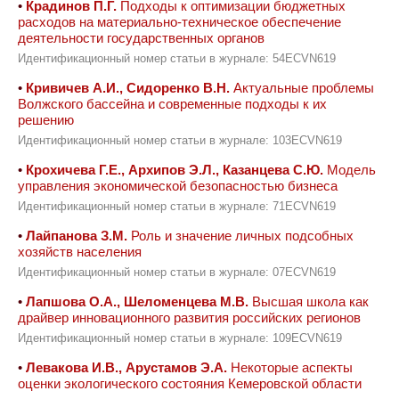
•
Крадинов П.Г.
Подходы к оптимизации бюджетных
расходов на материально-техническое обеспечение
деятельности государственных органов
Идентификационный номер статьи в журнале: 54ECVN619
•
Кривичев А.И., Сидоренко В.Н.
Актуальные проблемы
Волжского бассейна и современные подходы к их
решению
Идентификационный номер статьи в журнале: 103ECVN619
•
Крохичева Г.Е., Архипов Э.Л., Казанцева С.Ю.
Модель
управления экономической безопасностью бизнеса
Идентификационный номер статьи в журнале: 71ECVN619
•
Лайпанова З.М.
Роль и значение личных подсобных
хозяйств населения
Идентификационный номер статьи в журнале: 07ECVN619
•
Лапшова О.А., Шеломенцева М.В.
Высшая школа как
драйвер инновационного развития российских регионов
Идентификационный номер статьи в журнале: 109ECVN619
•
Левакова И.В., Арустамов Э.А.
Некоторые аспекты
оценки экологического состояния Кемеровской области