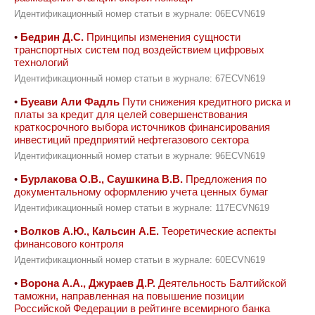
Идентификационный номер статьи в журнале: 06ECVN619
•
Бедрин Д.С.
Принципы изменения сущности
транспортных систем под воздействием цифровых
технологий
Идентификационный номер статьи в журнале: 67ECVN619
•
Буеави Али Фадль
Пути снижения кредитного риска и
платы за кредит для целей совершенствования
краткосрочного выбора источников финансирования
инвестиций предприятий нефтегазового сектора
Идентификационный номер статьи в журнале: 96ECVN619
•
Бурлакова О.В., Саушкина В.В.
Предложения по
документальному оформлению учета ценных бумаг
Идентификационный номер статьи в журнале: 117ECVN619
•
Волков А.Ю., Кальсин А.Е.
Теоретические аспекты
финансового контроля
Идентификационный номер статьи в журнале: 60ECVN619
•
Ворона А.А., Джураев Д.Р.
Деятельность Балтийской
таможни, направленная на повышение позиции
Российской Федерации в рейтинге всемирного банка