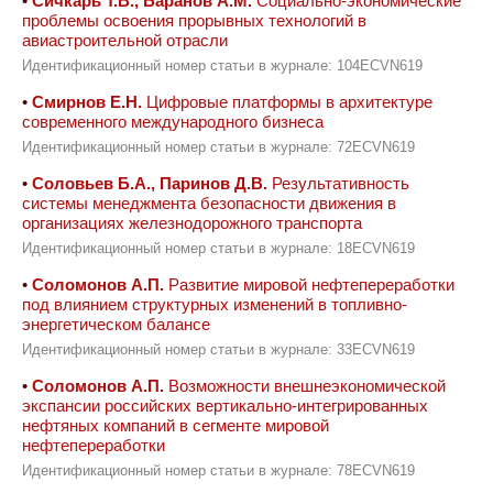
•
Сичкарь Т.В., Баранов А.М.
Социально-экономические
проблемы освоения прорывных технологий в
авиастроительной отрасли
Идентификационный номер статьи в журнале: 104ECVN619
•
Смирнов Е.Н.
Цифровые платформы в архитектуре
современного международного бизнеса
Идентификационный номер статьи в журнале: 72ECVN619
•
Соловьев Б.А., Паринов Д.В.
Результативность
системы менеджмента безопасности движения в
организациях железнодорожного транспорта
Идентификационный номер статьи в журнале: 18ECVN619
•
Соломонов А.П.
Развитие мировой нефтепереработки
под влиянием структурных изменений в топливно-
энергетическом балансе
Идентификационный номер статьи в журнале: 33ECVN619
•
Соломонов А.П.
Возможности внешнеэкономической
экспансии российских вертикально-интегрированных
нефтяных компаний в сегменте мировой
нефтепереработки
Идентификационный номер статьи в журнале: 78ECVN619