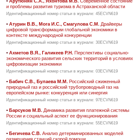
•
Арутюнян С.А., Яхонтова М.В.
Современное состояние
и проблемы развития туризма в Астраханской области
Идентификационный номер статьи в журнале: 45ECVN619
•
Атурин В.В., Мога И.С., Смагулова С.М.
Драйверы
цифровой трансформации глобальной экономики в
контексте международной конкуренции
Идентификационный номер статьи в журнале: 30ECVN619
•
Ахметов В.Я., Галикеев Р.Н.
Перспективы социально-
экономического развития сельских территорий в условиях
цифровизации экономики
Идентификационный номер статьи в журнале: 03ECVN619
•
Бабич С.В., Булаева М.М.
Российский сжиженный
природный газ и российский трубопроводный газ на
европейском рынке: конкуренция или синергия
Идентификационный номер статьи в журнале: 97ECVN619
•
Барсуков М.В.
Динамика развития платежной системы
России и социальный аспект ее функционирования
Идентификационный номер статьи в журнале: 55ECVN619
•
Бегичева С.В.
Анализ детерминированных моделей
размещения станций скорой помощи