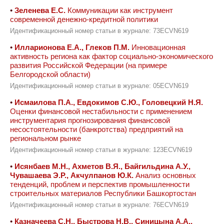
•
Зеленева Е.С.
Коммуникации как инструмент
современной денежно-кредитной политики
Идентификационный номер статьи в журнале: 73ECVN619
•
Илларионова Е.А., Глеков П.М.
Инновационная
активность региона как фактор социально-экономического
развития Российской Федерации (на примере
Белгородской области)
Идентификационный номер статьи в журнале: 05ECVN619
•
Исмаилова П.А., Евдокимов С.Ю., Головецкий Н.Я.
Оценки финансовой нестабильности с применением
инструментария прогнозирования финансовой
несостоятельности (банкротства) предприятий на
региональном рынке
Идентификационный номер статьи в журнале: 123ECVN619
•
Исянбаев М.Н., Ахметов В.Я., Байгильдина А.У.,
Чувашаева Э.Р., Акчулпанов Ю.К.
Анализ основных
тенденций, проблем и перспектив промышленности
строительных материалов Республики Башкортостан
Идентификационный номер статьи в журнале: 76ECVN619
•
Казначеева С.Н., Быстрова Н.В., Синицына А.А.,