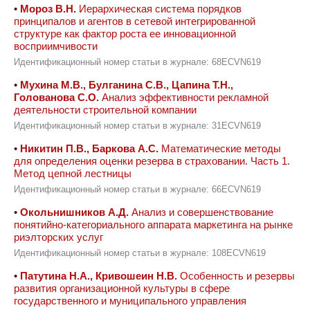
•
Мороз В.Н.
Иерархическая система порядков
принципалов и агентов в сетевой интегрированной
структуре как фактор роста ее инновационной
восприимчивости
Идентификационный номер статьи в журнале: 68ECVN619
•
Мухина М.В., Булганина С.В., Цапина Т.Н.,
Голованова С.О.
Анализ эффективности рекламной
деятельности строительной компании
Идентификационный номер статьи в журнале: 31ECVN619
•
Никитин П.В., Баркова А.С.
Математические методы
для определения оценки резерва в страховании. Часть 1.
Метод цепной лестницы
Идентификационный номер статьи в журнале: 66ECVN619
•
Окольнишников А.Д.
Анализ и совершенствование
понятийно-категориального аппарата маркетинга на рынке
риэлторских услуг
Идентификационный номер статьи в журнале: 108ECVN619
•
Патутина Н.А., Кривошеин Н.В.
Особенность и резервы
развития организационной культуры в сфере
государственного и муниципального управления