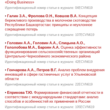
«Doing Business»
Идентификационный номер статьи в журнале: 04ECVN619
•
Галин З.А., Фролова О.Н., Ковшов В.А.
Концепция
бережливого производства в молочном скотоводстве
Республики Башкортостан: принципы и неуклонное
сокращение потерь
Идентификационный номер статьи в журнале: 107ECVN619
•
Головин А.А., Головин А.А., Спицына А.О.,
Гололобова М.А., Бароян А.А.
Оценка эффективности
функционирования сельскохозяйственных организаций
Центрально-Чернозёмного экономического района
Идентификационный номер статьи в журнале: 42ECVN619
•
Гончарова А.А., Петров В.Г.
Анализ проблем внедрения
инноваций в сфере гостиничных услуг в Ульяновской
области
Идентификационный номер статьи в журнале: 22ECVN619
•
Еприкова Т.Ю.
Формирование финансовой отчетности в
соответствии с международными стандартами: анализ
способов и особенностей их применения в России
Идентификационный номер статьи в журнале: 105ECVN619