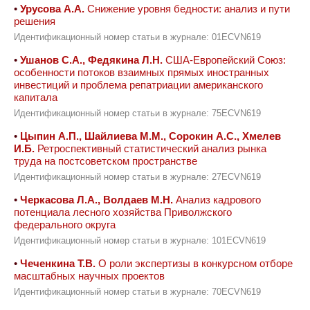
•
Урусова А.А.
Снижение уровня бедности: анализ и пути
решения
Идентификационный номер статьи в журнале: 01ECVN619
•
Ушанов С.А., Федякина Л.Н.
США-Европейский Союз:
особенности потоков взаимных прямых иностранных
инвестиций и проблема репатриации американского
капитала
Идентификационный номер статьи в журнале: 75ECVN619
•
Цыпин А.П., Шайлиева М.М., Сорокин А.С., Хмелев
И.Б.
Ретроспективный статистический анализ рынка
труда на постсоветском пространстве
Идентификационный номер статьи в журнале: 27ECVN619
•
Черкасова Л.А., Волдаев М.Н.
Анализ кадрового
потенциала лесного хозяйства Приволжского
федерального округа
Идентификационный номер статьи в журнале: 101ECVN619
•
Чеченкина Т.В.
О роли экспертизы в конкурсном отборе
масштабных научных проектов
Идентификационный номер статьи в журнале: 70ECVN619