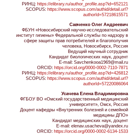
РИНЦ:
https://elibrary.ru/author_profile.asp?id=652121
SCOPUS:
https://www.scopus.com/authid/detail.url?
authorId=57218615571
Савченко Олег Андреевич
ФБУН «Новосибирский научно-исследовательский
институт гигиены» Федеральной службы по надзору в
сфере защиты прав потребителей и благополучия
человека, Новосибирск, Россия
Ведущий научный сотрудник
Кандидат биологических наук, доцент
E-mail: Savchenkooa1969@mail.ru
ORCID:
https://orcid.org/0000-0002-7110-7871
РИНЦ:
https://elibrary.ru/author_profile.asp?id=426812
SCOPUS:
https://www.scopus.com/authid/detail.url?
authorId=57220086064
Усачева Елена Владимировна
ФГБОУ ВО «Омский государственный медицинский
университет», Омск, Россия
Доцент кафедры «Внутренних болезней и семейной
медицины ДПО»
Кандидат медицинских наук, доцент
E-mail: elenav.usacheva@yandex.ru
ORCID:
https://orcid.org/0000-0002-6134-1533