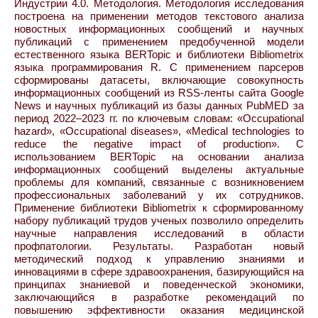
Индустрии 4.0. Методология. Методология исследования
построена на применении методов текстового анализа
новостных информационных сообщений и научных
публикаций с применением предобученной модели
естественного языка BERTopic и библиотеки Bibliometrix
языка программирования R. С применением парсеров
сформированы датасеты, включающие совокупность
информационных сообщений из RSS-ленты сайта Google
News и научных публикаций из базы данных PubMED за
период 2022–2023 гг. по ключевым словам: «Occupational
hazard», «Occupational diseases», «Medical technologies to
reduce the negative impact of production». С
использованием BERTopic на основании анализа
информационных сообщений выделены актуальные
проблемы для компаний, связанные с возникновением
профессиональных заболеваний у их сотрудников.
Применение библиотеки Bibliometrix к сформированному
набору публикаций трудов ученых позволило определить
научные направления исследований в области
профпатологии. Результаты. Разработан новый
методический подход к управлению знаниями и
инновациями в сфере здравоохранения, базирующийся на
принципах знаниевой и поведенческой экономики,
заключающийся в разработке рекомендаций по
повышению эффективности оказания медицинской