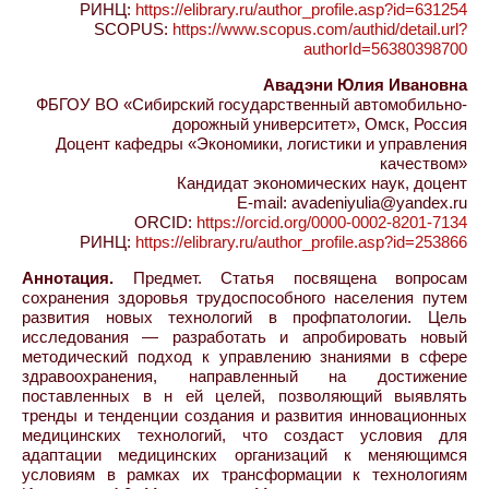
РИНЦ:
https://elibrary.ru/author_profile.asp?id=631254
SCOPUS:
https://www.scopus.com/authid/detail.url?
authorId=56380398700
Авадэни Юлия Ивановна
ФБГОУ ВО «Сибирский государственный автомобильно-
дорожный университет», Омск, Россия
Доцент кафедры «Экономики, логистики и управления
качеством»
Кандидат экономических наук, доцент
E-mail: avadeniyulia@yandex.ru
ORCID:
https://orcid.org/0000-0002-8201-7134
РИНЦ:
https://elibrary.ru/author_profile.asp?id=253866
Аннотация.
Предмет. Статья посвящена вопросам
сохранения здоровья трудоспособного населения путем
развития новых технологий в профпатологии. Цель
исследования — разработать и апробировать новый
методический подход к управлению знаниями в сфере
здравоохранения, направленный на достижение
поставленных в н ей целей, позволяющий выявлять
тренды и тенденции создания и развития инновационных
медицинских технологий, что создаст условия для
адаптации медицинских организаций к меняющимся
условиям в рамках их трансформации к технологиям