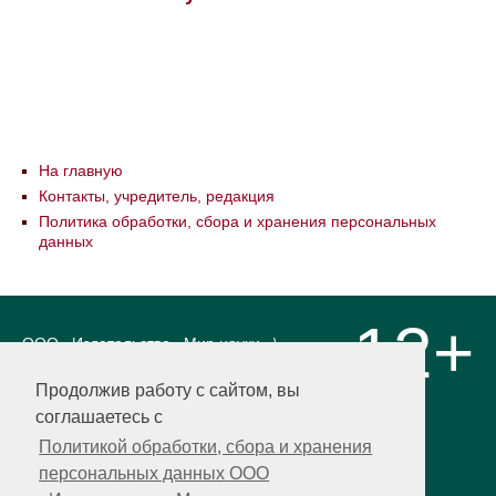
На главную
Контакты, учредитель, редакция
Политика обработки, сбора и хранения персональных
данных
12+
ООО «Издательство «Мир науки» \
«Publishing company «World of science»,
LLC Материалы, размещенные на сайте,
Продолжив работу с сайтом, вы
охраняются Законом о защите авторских
соглашаетесь с
прав. Публикация любых материалов
этого сайта запрещена без
Политикой обработки, сбора и хранения
предварительного согласования с
персональных данных ООО
издательством. Авторские права на