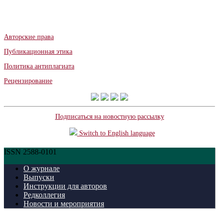
Авторские права
Публикационная этика
Политика антиплагиата
Рецензирование
Подписаться на новостную рассылку
Switch to English language
ISSN 2588-0101
О журнале
Выпуски
Инструкции для авторов
Редколлегия
Новости и мероприятия