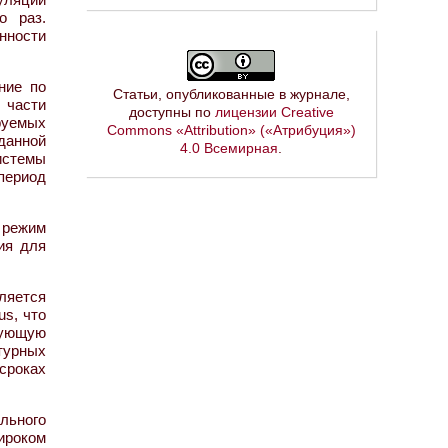
о раз.
нности
ние по
Статьи, опубликованные в журнале,
 части
доступны по
лицензии Creative
руемых
Commons «Attribution» («Атрибуция»)
данной
4.0 Всемирная
.
истемы
период
 режим
ия для
ляется
s, что
рующую
турных
сроках
льного
ироком