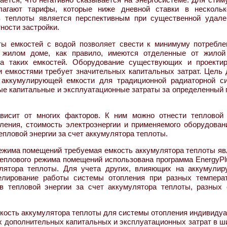
лагают тарифы, которые ниже дневной ставки в нескольк
в теплоты является перспективным при существенной удале
ности застройки.
ты емкостей с водой позволяет свести к минимуму потребле
 жилом доме, как правило, имеются отделенные от жилой
ка таких емкостей. Оборудование существующих и проекти
 емкостями требует значительных капитальных затрат. Цель 
аккумулирующей емкости для традиционной радиаторной с
ые капитальные и эксплуатационные затраты за определенный 
висит от многих факторов. К ним можно отнести тепловой
ления, стоимость электроэнергии и применяемого оборудован
епловой энергии за счет аккумулятора теплоты.
ежима помещений требуемая емкость аккумулятора теплоты яв
еплового режима помещений использована программа EnergyPlu
лятора теплоты. Для учета других, влияющих на аккумули
елирование работы системы отопления при разных темпера
в тепловой энергии за счет аккумулятора теплоты, разных 
кость аккумулятора теплоты для системы отопления индивидуа
 дополнительных капитальных и эксплуатационных затрат в ш