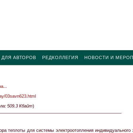
 ДЛЯ АВТОРОВ
РЕДКОЛЛЕГИЯ
НОВОСТИ И МЕРО
а...
oday/03savn623.html
ла: 509.3 Кбайт
)
ра теплоты для системы электроотопления индивидуального 