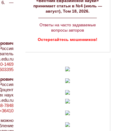
«Вестник Евразийской науки»
 6. —
принимает статьи в №4 (июль —
август), Том 18, 2026.
Ответы на часто задаваемые
вопросы авторов
Остерегайтесь мошенников!
орович
Россия
ватель
.edu.ru
10-1469
d=603395
дрович
Россия
Доцент
х наук
.edu.ru
68-7848
id=36410
 можно
бление
уляции