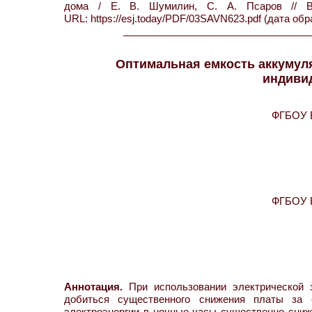
дома / Е. В. Шумилин, С. А. Псаров //
URL: https://esj.today/PDF/03SAVN623.pdf (дата обр
Оптимальная емкость аккумул
индиви
ФГБОУ В
ФГБОУ В
Аннотация.
При использовании электрической 
добиться существенного снижения платы за с
электроэнергии в ночные часы существенно снижа