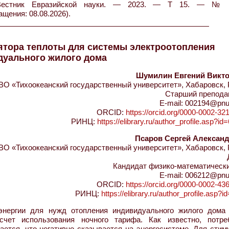
 Вестник Евразийской науки. — 2023. — Т 15. — №
ащения: 08.08.2026).
ятора теплоты для системы электроотопления
дуального жилого дома
Шумилин Евгений Викт
О «Тихоокеанский государственный университет», Хабаровск, 
Старший препода
E-mail: 002194@pnu
ORCID:
https://orcid.org/0000-0002-32
РИНЦ:
https://elibrary.ru/author_profile.asp?i
Псаров Сергей Алексан
О «Тихоокеанский государственный университет», Хабаровск, 
Кандидат физико-математически
E-mail: 006212@pnu
ORCID:
https://orcid.org/0000-0002-43
РИНЦ:
https://elibrary.ru/author_profile.asp?
энергии для нужд отопления индивидуального жилого дома
чет использования ночного тарифа. Как известно, потре
ется, что негативно сказывается на энергосистеме. Для стим