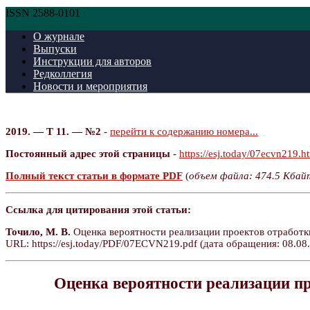
ISSN 2588-0101
О журнале
Выпуски
Инструкции для авторов
Редколлегия
Новости и мероприятия
2019. — Т 11. — №2
-
перейти к содержанию номера...
Постоянный адрес этой страницы
-
https://esj.today/07ecvn219.h
Полный текст статьи в формате PDF
(
объем файла: 474.5 Кбай
Ссылка для цитирования этой статьи:
Точило, М. В.
Оценка вероятности реализации проектов отработки
URL: https://esj.today/PDF/07ECVN219.pdf (дата обращения: 08.08.
Оценка вероятности реализации пр