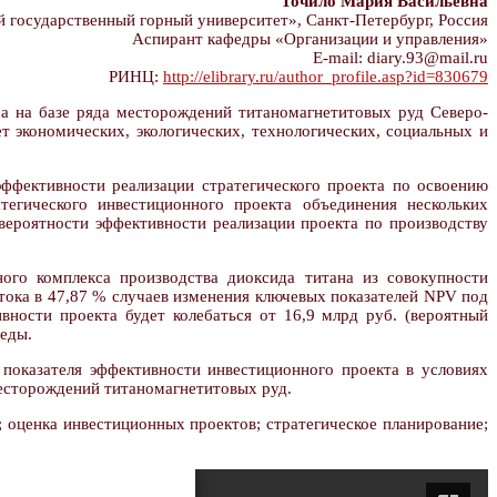
Точило Мария Васильевна
государственный горный университет», Санкт-Петербург, Россия
Аспирант кафедры «Организации и управления»
E-mail: diary.93@mail.ru
РИНЦ:
http://elibrary.ru/author_profile.asp?id=830679
 на базе ряда месторождений титаномагнетитовых руд Северо-
 экономических, экологических, технологических, социальных и
ффективности реализации стратегического проекта по освоению
егического инвестиционного проекта объединения нескольких
ероятности эффективности реализации проекта по производству
го комплекса производства диоксида титана из совокупности
ока в 47,87 % случаев изменения ключевых показателей NPV под
вности проекта будет колебаться от 16,9 млрд руб. (вероятный
реды.
 показателя эффективности инвестиционного проекта в условиях
есторождений титаномагнетитовых руд.
оценка инвестиционных проектов; стратегическое планирование;