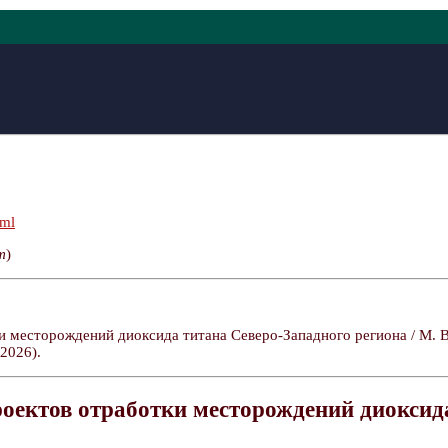
tml
т
)
 месторождений диоксида титана Северо-Западного региона / М. В
2026).
оектов отработки месторождений диоксид