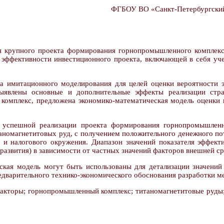
ФГБОУ ВО «Санкт-Петербургский 
 крупного проекта формирования горнопромышленного комплекса
 эффективности инвестиционного проекта, включающей в себя учет
а имитационного моделирования для целей оценки вероятности э
ыявлены основные и дополнительные эффекты реализации страт
омплекс, предложена экономико-математическая модель оценки в
ь успешной реализации проекта формирования горнопромышленно
аномагнетитовых руд, с получением положительного денежного пот
и налогового окружения. Диапазон значений показателя эффекти
 развития) в зависимости от частных значений факторов внешней с
ская модель могут быть использованы для детализации значений
дварительного технико-экономического обоснования разработки м
акторы; горнопромышленный комплекс; титаномагнетитовые руды; 