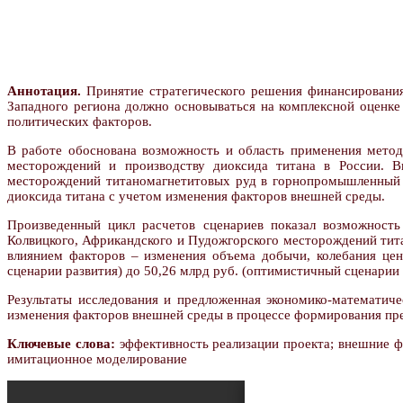
Аннотация.
Принятие стратегического решения финансирования
Западного региона должно основываться на комплексной оценке
политических факторов.
В работе обоснована возможность и область применения метод
месторождений и производству диоксида титана в России. В
месторождений титаномагнетитовых руд в горнопромышленный к
диоксида титана с учетом изменения факторов внешней среды.
Произведенный цикл расчетов сценариев показал возможност
Колвицкого, Африкандского и Пудожгорского месторождений тит
влиянием факторов – изменения объема добычи, колебания цен 
сценарии развития) до 50,26 млрд руб. (оптимистичный сценарии
Результаты исследования и предложенная экономико-математиче
изменения факторов внешней среды в процессе формирования пре
Ключевые слова:
эффективность реализации проекта; внешние ф
имитационное моделирование