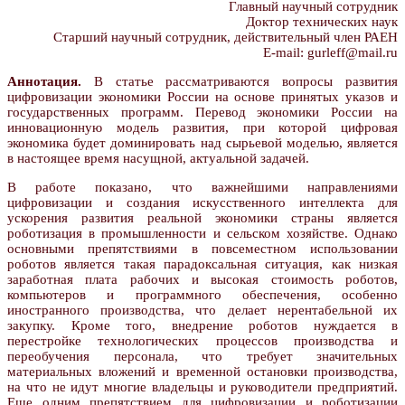
Главный научный сотрудник
Доктор технических наук
Старший научный сотрудник, действительный член РАЕН
E-mail: gurleff@mail.ru
Аннотация.
В статье рассматриваются вопросы развития
цифровизации экономики России на основе принятых указов и
государственных программ. Перевод экономики России на
инновационную модель развития, при которой цифровая
экономика будет доминировать над сырьевой моделью, является
в настоящее время насущной, актуальной задачей.
В работе показано, что важнейшими направлениями
цифровизации и создания искусственного интеллекта для
ускорения развития реальной экономики страны является
роботизация в промышленности и сельском хозяйстве. Однако
основными препятствиями в повсеместном использовании
роботов является такая парадоксальная ситуация, как низкая
заработная плата рабочих и высокая стоимость роботов,
компьютеров и программного обеспечения, особенно
иностранного производства, что делает нерентабельной их
закупку. Кроме того, внедрение роботов нуждается в
перестройке технологических процессов производства и
переобучения персонала, что требует значительных
материальных вложений и временной остановки производства,
на что не идут многие владельцы и руководители предприятий.
Еще одним препятствием для цифровизации и роботизации