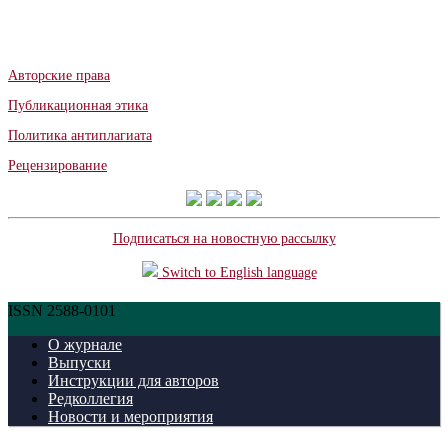
Авторские права
Публикационная этика
Политика антиплагиата
Рецензирование
Подписаться на новостную рассылку
Switch to English language
ISSN 2588-0101
О журнале
Выпуски
Инструкции для авторов
Редколлегия
Новости и мероприятия