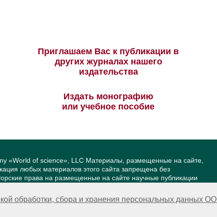
Приглашаем Вас к публикации в
других журналах нашего
издательства
Издать монографию
или учебное пособие
ny «World of science», LLC Материалы, размещенные на сайте,
икация любых материалов этого сайта запрещена без
вторские права на размещенные на сайте научные публикации
йта — Александр Павлов, pavlov@mir-nauki.com
кой обработки, сбора и хранения персональных данных ОО