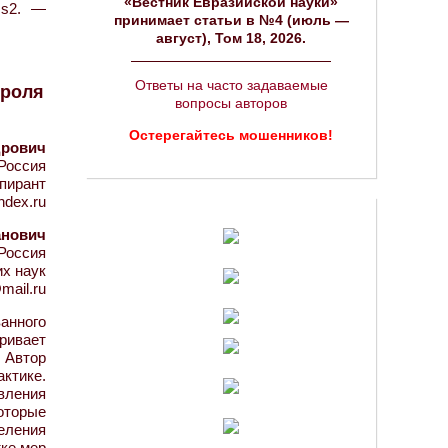
«Вестник Евразийской науки»
 s2. —
принимает статьи в №4 (июль —
август), Том 18, 2026.
Ответы на часто задаваемые
троля
вопросы авторов
Остерегайтесь мошенников!
дрович
Россия
пирант
ndex.ru
анович
Россия
х наук
mail.ru
анного
тривает
 Автор
ктике.
вления
оторые
еления
тке мер