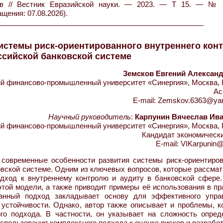
ков // Вестник Евразийской науки. — 2023. — Т 15. — №
ащения: 07.08.2026).
истемы риск-ориентированного внутреннего кон
оссийской банковской системе
Земсков Евгений Алексан
 финансово-промышленный университет «Синергия», Москва, 
Ас
E-mail: Zemskov.6363@ya
Научный руководитель
:
Карпунин Вячеслав Ив
 финансово-промышленный университет «Синергия», Москва, 
Кандидат экономически
E-mail: VIKarpunin@
современные особенности развития системы риск-ориентиров
ковской системе. Одним из ключевых вопросов, которые рассма
одход к внутреннему контролю и аудиту в банковской сфере.
ой модели, а также приводит примеры её использования в пра
анный подход закладывает основу для эффективного упра
устойчивости. Однако, автор также описывает и проблемы, к
ого подхода. В частности, он указывает на сложность опред
использования комплексного подхода к оценке рисков и разрабо