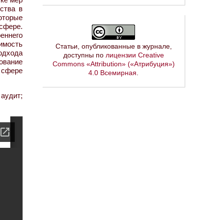
ства в
оторые
 сфере.
еннего
имость
Статьи, опубликованные в журнале,
одхода
доступны по
лицензии Creative
дование
Commons «Attribution» («Атрибуция»)
й сфере
4.0 Всемирная
.
аудит;