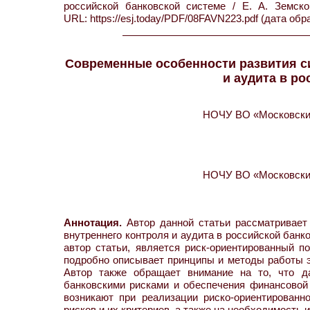
российской банковской системе / Е. А. Земс
URL: https://esj.today/PDF/08FAVN223.pdf (дата обр
Современные особенности развития с
и аудита в р
НОЧУ ВО «Московский
НОЧУ ВО «Московский
Аннотация.
Автор данной статьи рассматривает 
внутреннего контроля и аудита в российской бан
автор статьи, является риск-ориентированный п
подробно описывает принципы и методы работы эт
Автор также обращает внимание на то, что д
банковскими рисками и обеспечения финансовой 
возникают при реализации риско-ориентированн
рисков и их критериев, а также на необходимость 