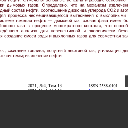
ки дымовых газов. Определено, что на механизм извлечен
дный состав нефти, соотношение диоксида углерода СО2 и азо
 Для процесса несмешивающегося вытеснения с выхлопными 
 системе тяжелая нефть — дымовой газ газовая фаза имеет б
дного газа в процессе многократного контакта, что способ
едённого анализа для перспективной и экологически безо
я создание смеси воды и выхлопных газов для совместная зак
ы; сжигание топлива; попутный нефтяной газ; утилизация д
ные системы; извлечение нефти