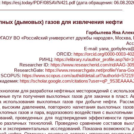
ttps://esj.today/PDF/08SAVN421.pdf (дата обращения: 06.08.2026
пных (дымовых) газов для извлечения нефти
Горбылева Яна Алек
ГАОУ ВО «Российский университет дружбы народов», Москва, 
Асс
E-mail: yana_gorbyleva@
ORCID:
https://orcid.org/0000-0003-40
РИНЦ:
https://elibrary.ru/author_profile.asp?id
Researcher ID:
https://www.researcherid.com/rid/AAG-30
ResearchGate:
https://www.researchgate.net/profile/Yana-Go
SCOPUS:
https://www.scopus.com/authid/detail.url?authorId=5721
Академия:
https://scholar.google.com/citations?user=qP_9S3EAAAA
ехнологии для разработки нефтяных месторождений с использо
ные пути получения выхлопных газов для закачки в пласт. А
а использования выхлопных газов при добыче нефти. Рассм
д высоким давлением, повторного нагнетания выхлопных газов
хлопных газов и пара, водогазового воздействия с выхлопными
ований, проведенных для подтверждения эффективности прим
ю различных технологий. Проведено сравнение составов вых
х и экспериментальных исследований. Показана возможность 
язкой нефти. Отмечены основные аспекты играющие основную 