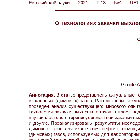
Евразийской науки. — 2021. — Т 13. — №4. — URL: h
О технологиях закачки выхло
Ф
Google 
Аннотация.
В статье представлены актуальные т
выхлопных (дымовых) газов. Рассмотрены возмож
проведен анализ существующего мирового опыт
технологии закачки выхлопных газов в пласт по
внутрипластового горения, совместной закачки вы
и другие. Проанализированы результаты исслед
дымовых газов для извлечения нефти с помощь
(дымовых) газов, используемых для лабораторны
как легкой маловязкой, так и тяжелой высоков