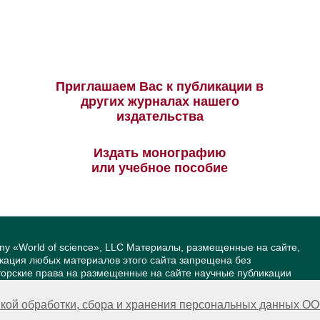
Приглашаем Вас к публикации в
других журналах нашего
издательства
Издать монографию
или учебное пособие
ny «World of science», LLC Материалы, размещенные на сайте,
икация любых материалов этого сайта запрещена без
вторские права на размещенные на сайте научные публикации
йта — Александр Павлов, pavlov@mir-nauki.com
кой обработки, сбора и хранения персональных данных ОО