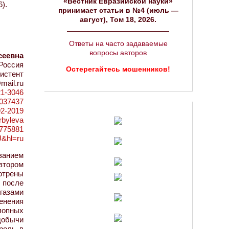
«Вестник Евразийской науки»
).
принимает статьи в №4 (июль —
август), Том 18, 2026.
Ответы на часто задаваемые
вопросы авторов
сеевна
Россия
Остерегайтесь мошенников!
истент
mail.ru
21-3046
=1037437
92-2019
rbyleva
9775881
J&hl=ru
ванием
втором
отрены
 после
 газами
енения
лопных
добычи
роль в