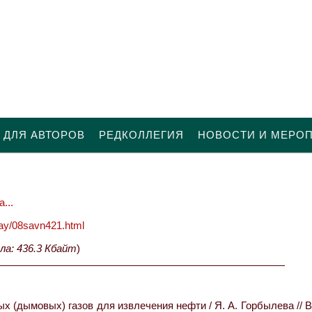
 ДЛЯ АВТОРОВ
РЕДКОЛЛЕГИЯ
НОВОСТИ И МЕРО
...
oday/08savn421.html
ла: 436.3 Кбайт
)
х (дымовых) газов для извлечения нефти / Я. А. Горбылева // 