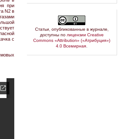
ия при
та N2 в
газами
ольшой
ствует
Статьи, опубликованные в журнале,
пасной
доступны по
лицензии Creative
ачка с
Commons «Attribution» («Атрибуция»)
4.0 Всемирная
.
ымовых