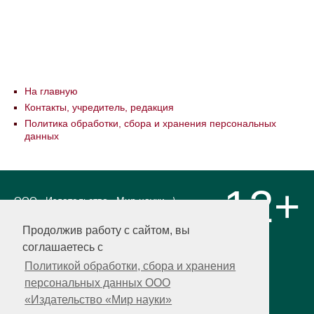
На главную
Контакты, учредитель, редакция
Политика обработки, сбора и хранения персональных
данных
12+
ООО «Издательство «Мир науки» \
«Publishing company «World of science»,
LLC Материалы, размещенные на сайте,
Продолжив работу с сайтом, вы
охраняются Законом о защите авторских
соглашаетесь с
прав. Публикация любых материалов
этого сайта запрещена без
Политикой обработки, сбора и хранения
предварительного согласования с
персональных данных ООО
издательством. Авторские права на
«Издательство «Мир науки»
размещенные на сайте научные