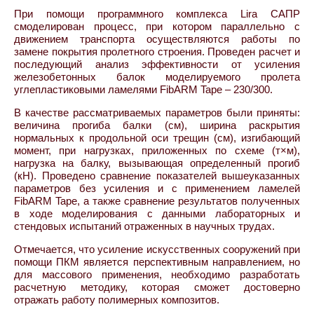
При помощи программного комплекса Lira САПР
смоделирован процесс, при котором параллельно с
движением транспорта осуществляются работы по
замене покрытия пролетного строения. Проведен расчет и
последующий анализ эффективности от усиления
железобетонных балок моделируемого пролета
углепластиковыми ламелями FibARM Tape – 230/300.
В качестве рассматриваемых параметров были приняты:
величина прогиба балки (см), ширина раскрытия
нормальных к продольной оси трещин (см), изгибающий
момент, при нагрузках, приложенных по схеме (т×м),
нагрузка на балку, вызывающая определенный прогиб
(кН). Проведено сравнение показателей вышеуказанных
параметров без усиления и с применением ламелей
FibARM Tape, а также сравнение результатов полученных
в ходе моделирования с данными лабораторных и
стендовых испытаний отраженных в научных трудах.
Отмечается, что усиление искусственных сооружений при
помощи ПКМ является перспективным направлением, но
для массового применения, необходимо разработать
расчетную методику, которая сможет достоверно
отражать работу полимерных композитов.