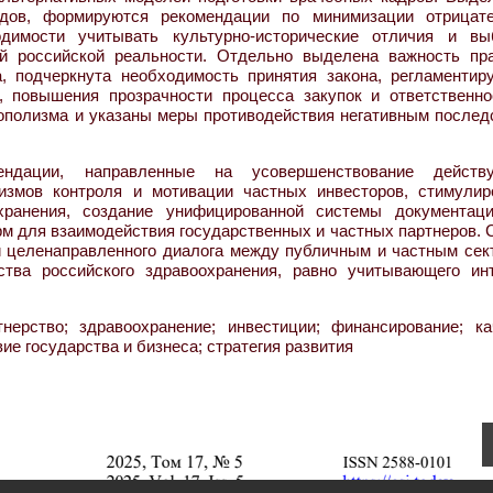
одов, формируются рекомендации по минимизации отрицат
димости учитывать культурно-исторические отличия и вы
й российской реальности. Отдельно выделена важность пр
а, подчеркнута необходимость принятия закона, регламентир
а, повышения прозрачности процесса закупок и ответственно
ополизма и указаны меры противодействия негативным послед
ендации, направленные на усовершенствование действ
низмов контроля и мотивации частных инвесторов, стимулир
ранения, создание унифицированной системы документаци
м для взаимодействия государственных и частных партнеров. 
и целенаправленного диалога между публичным и частным сек
ства российского здравоохранения, равно учитывающего ин
нерство; здравоохранение; инвестиции; финансирование; ка
ие государства и бизнеса; стратегия развития