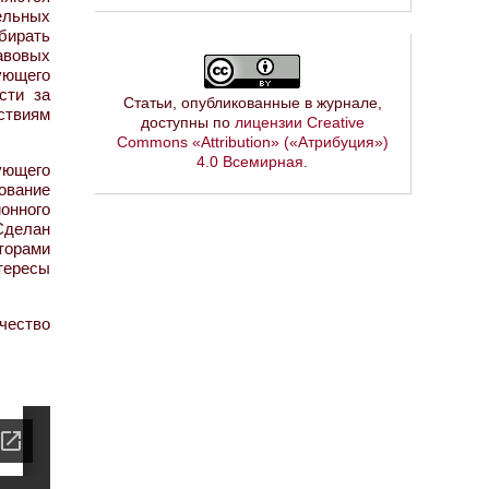
ельных
бирать
авовых
ующего
сти за
Статьи, опубликованные в журнале,
ствиям
доступны по
лицензии Creative
Commons «Attribution» («Атрибуция»)
4.0 Всемирная
.
ующего
ование
онного
Сделан
торами
тересы
чество