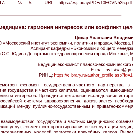
. — № 5. — URL: https://esj.today/PDF/10ECVN525.pdf
медицина: гармония интересов или конфликт це
Цисар Анастасия Владим
«Московский институт экономики, политики и права», Москва,
Аспирант кафедры «Экономики и общего менедж
 С.С. Юдина Департамента здравоохранения города Москвы», М
Ведущий экономист планово-экономического 
E-mail: av.tsisar@gm
РИНЦ:
https://elibrary.ru/author_profile.asp?id
мотрен феномен государственно-частного партнерства в
вия государства и частного капитала, оцениваются имеющиеся
ликты интересов. Проводится детальное исследование истори
российской системы здравоохранения, доказывается необход
никаций между публично-государственным и приватно-коммер
взаимодействия государства и частных медицинских организа
ких услуг, совместного проектирования и эксплуатации медиц
альтернативных моделей подготовки врачебных кадров. Выде