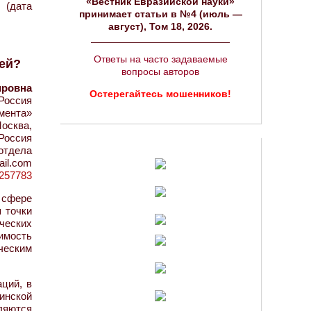
«Вестник Евразийской науки»
 (дата
принимает статьи в №4 (июль —
август), Том 18, 2026.
Ответы на часто задаваемые
лей?
вопросы авторов
ировна
Остерегайтесь мошенников!
 Россия
мента»
осква,
Россия
отдела
ail.com
=1257783
 сфере
 точки
ческих
имость
ческим
ций, в
инской
ляются