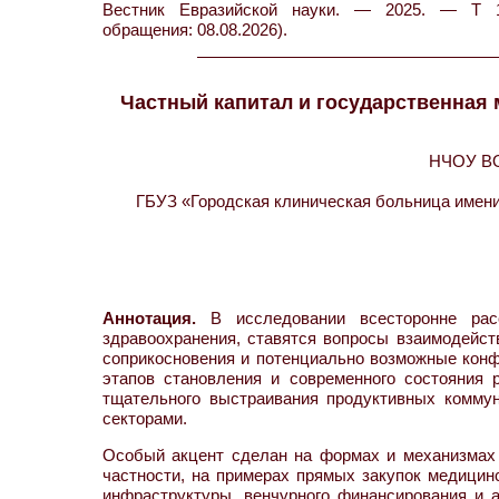
Вестник Евразийской науки. — 2025. — Т 17
обращения: 08.08.2026).
Частный капитал и государственная 
НЧОУ ВО 
ГБУЗ «Городская клиническая больница имени
Аннотация.
В исследовании всесторонне расс
здравоохранения, ставятся вопросы взаимодейст
соприкосновения и потенциально возможные конф
этапов становления и современного состояния 
тщательного выстраивания продуктивных комму
секторами.
Особый акцент сделан на формах и механизмах 
частности, на примерах прямых закупок медицинс
инфраструктуры, венчурного финансирования и 