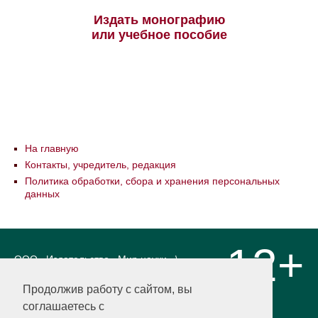
Издать монографию
или учебное пособие
На главную
Контакты, учредитель, редакция
Политика обработки, сбора и хранения персональных
данных
12+
ООО «Издательство «Мир науки» \
«Publishing company «World of science»,
LLC Материалы, размещенные на сайте,
Продолжив работу с сайтом, вы
охраняются Законом о защите авторских
соглашаетесь с
прав. Публикация любых материалов