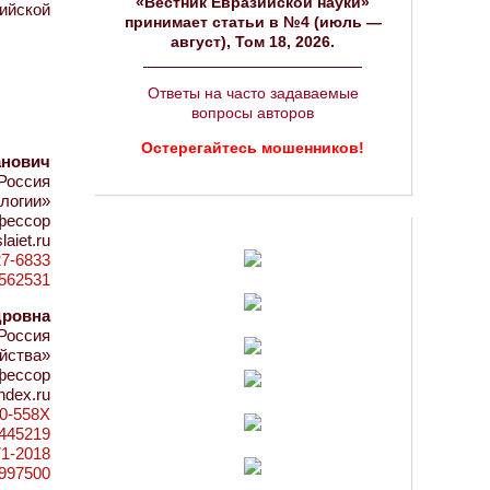
«Вестник Евразийской науки»
зийской
принимает статьи в №4 (июль —
август), Том 18, 2026.
Ответы на часто задаваемые
вопросы авторов
Остерегайтесь мошенников!
анович
Россия
логии»
офессор
aiet.ru
27-6833
d=562531
дровна
 Россия
йства»
офессор
ndex.ru
80-558X
d=445219
71-2018
6997500