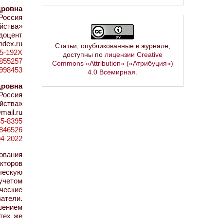
дровна
 Россия
яйства»
 доцент
ndex.ru
Статьи, опубликованные в журнале,
85-192X
доступны по
лицензии Creative
d=855257
Commons «Attribution» («Атрибуция»)
3998453
4.0 Всемирная
.
дровна
 Россия
яйства»
mail.ru
85-8395
d=846526
04-2022
ования
кторов
ческую
учетом
ческие
затели.
шением
тех же