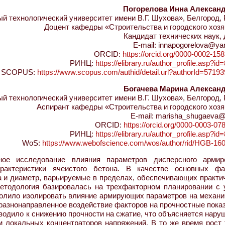
Погорелова Инна Алексан
 технологический университет имени В.Г. Шухова», Белгород,
Доцент кафедры «Строительства и городского хоз
Кандидат технических наук,
E-mail: innapogorelova@ya
ORCID:
https://orcid.org/0000-0002-15
РИНЦ:
https://elibrary.ru/author_profile.asp?i
SCOPUS:
https://www.scopus.com/authid/detail.url?authorId=5719
Богачева Марина Алексан
 технологический университет имени В.Г. Шухова», Белгород,
Аспирант кафедры «Строительства и городского хоз
E-mail: marisha_shugaeva@
ORCID:
https://orcid.org/0000-0003-07
РИНЦ:
https://elibrary.ru/author_profile.asp?i
WoS:
https://www.webofscience.com/wos/author/rid/HGB-16
ое исследование влияния параметров дисперсного армир
рактеристики ячеистого бетона. В качестве основных фа
 и диаметр, варьируемые в пределах, обеспечивающих практи
етодология базировалась на трехфакторном планировании с 
волило изолировать влияние армирующих параметров на механи
 разнонаправленное воздействие факторов на прочностные пока
одило к снижению прочности на сжатие, что объясняется нару
м локальных концентраторов напряжений. В то же время рост 