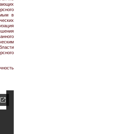
вающих
рсного
имым в
ческих
изация
ышения
анного
ческим
бласти
рсного
очность