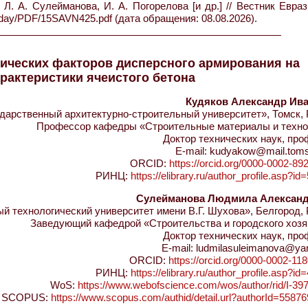
 Л. А. Сулейманова, И. А. Погорелова [и др.] // Вестник Евра
today/PDF/15SAVN425.pdf (дата обращения: 08.08.2026).
ических факторов дисперсного армирования на
рактеристики ячеистого бетона
Кудяков Александр Ив
арственный архитектурно-строительный университет», Томск, 
Профессор кафедры «Строительные материалы и техно
Доктор технических наук, пр
E-mail: kudyakow@mail.tomsl
ORCID:
https://orcid.org/0000-0002-89
РИНЦ:
https://elibrary.ru/author_profile.asp?i
Сулейманова Людмила Алексан
 технологический университет имени В.Г. Шухова», Белгород,
Заведующий кафедрой «Строительства и городского хозя
Доктор технических наук, пр
E-mail: ludmilasuleimanova@ya
ORCID:
https://orcid.org/0000-0002-11
РИНЦ:
https://elibrary.ru/author_profile.asp?i
WoS:
https://www.webofscience.com/wos/author/rid/I-39
SCOPUS:
https://www.scopus.com/authid/detail.url?authorId=5587