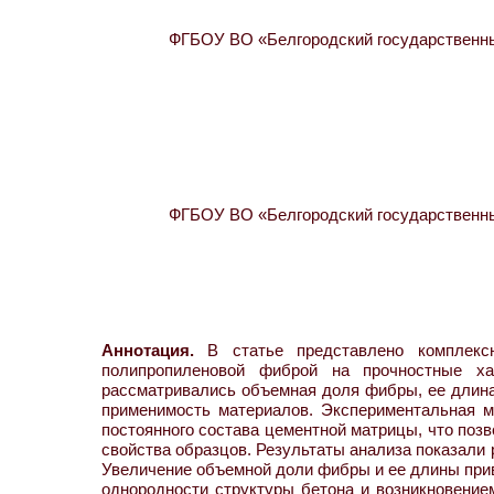
ФГБОУ ВО «Белгородский государственный
ФГБОУ ВО «Белгородский государственный
Аннотация.
В статье представлено комплексн
полипропиленовой фиброй на прочностные ха
рассматривались объемная доля фибры, ее длина
применимость материалов. Экспериментальная м
постоянного состава цементной матрицы, что поз
свойства образцов. Результаты анализа показали
Увеличение объемной доли фибры и ее длины прив
однородности структуры бетона и возникновение