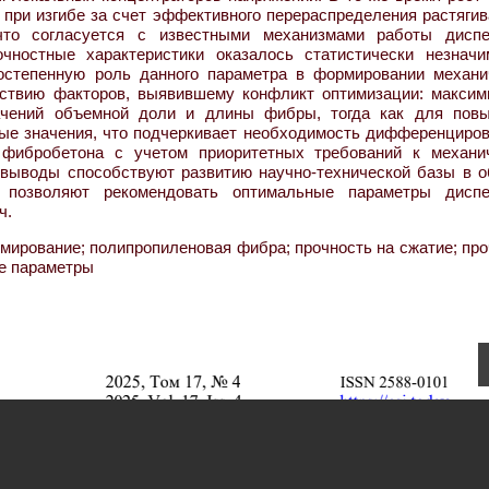
при изгибе за счет эффективного перераспределения растяги
что согласуется с известными механизмами работы диспе
чностные характеристики оказалось статистически незнач
ростепенную роль данного параметра в формировании механи
йствию факторов, выявившему конфликт оптимизации: максим
ачений объемной доли и длины фибры, тогда как для пов
ые значения, что подчеркивает необходимость дифференциров
 фибробетона с учетом приоритетных требований к механи
 выводы способствуют развитию научно-технической базы в о
и позволяют рекомендовать оптимальные параметры диспе
ч.
мирование; полипропиленовая фибра; прочность на сжатие; пр
ие параметры