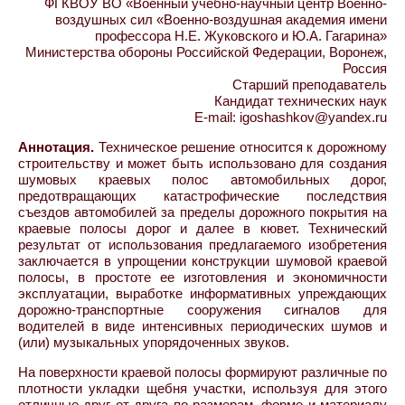
ФГКВОУ ВО «Военный учебно-научный центр Военно-
воздушных сил «Военно-воздушная академия имени
профессора Н.Е. Жуковского и Ю.А. Гагарина»
Министерства обороны Российской Федерации, Воронеж,
Россия
Старший преподаватель
Кандидат технических наук
E-mail: igoshashkov@yandex.ru
Аннотация.
Техническое решение относится к дорожному
строительству и может быть использовано для создания
шумовых краевых полос автомобильных дорог,
предотвращающих катастрофические последствия
съездов автомобилей за пределы дорожного покрытия на
краевые полосы дорог и далее в кювет. Технический
результат от использования предлагаемого изобретения
заключается в упрощении конструкции шумовой краевой
полосы, в простоте ее изготовления и экономичности
эксплуатации, выработке информативных упреждающих
дорожно-транспортные сооружения сигналов для
водителей в виде интенсивных периодических шумов и
(или) музыкальных упорядоченных звуков.
На поверхности краевой полосы формируют различные по
плотности укладки щебня участки, используя для этого
отличные друг от друга по размерам, форме и материалу