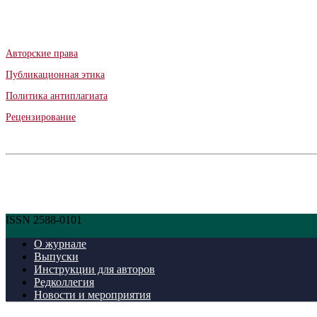
Авторские права
Публикационная этика
Политика антиплагиата
Рецензирование
ISSN 2588-0101
О журнале
Выпуски
Инструкции для авторов
Редколлегия
Новости и мероприятия