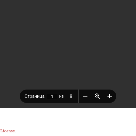
 License
.