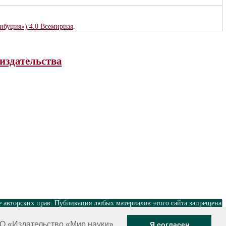
рибуция») 4.0 Всемирная
.
издательства
е авторских прав. Публикация любых материалов этого сайта запрещена
Разработка и поддержка сайта — Александр Павлов, pavlov@mir-
О «Издательство «Мир науки»
Я согласен