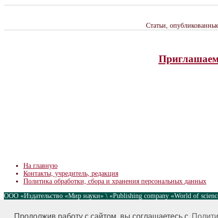
Статьи, опубликованны
Приглашаем 
На главную
Контакты, учредитель, редакция
Политика обработки, сбора и хранения персональных данных
ООО «Издательство «Мир науки» \ «Publishing company «World of scie
без предварительного согласования с издательством. Авторские права
nauki.com
Продолжив работу с сайтом, вы соглашаетесь с
Полити