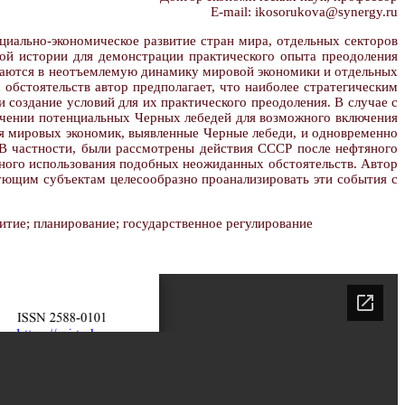
E-mail: ikosorukova@synergy.ru
циально-экономическое развитие стран мира, отдельных секторов
й истории для демонстрации практического опыта преодоления
ываются в неотъемлемую динамику мировой экономики и отдельных
 обстоятельств автор предполагает, что наиболее стратегическим
 создание условий для их практического преодоления. В случае с
чении потенциальных Черных лебедей для возможного включения
ля мировых экономик, выявленные Черные лебеди, и одновременно
 В частности, были рассмотрены действия СССР после нефтяного
ного использования подобных неожиданных обстоятельств. Автор
вующим субъектам целесообразно проанализировать эти события с
итие; планирование; государственное регулирование