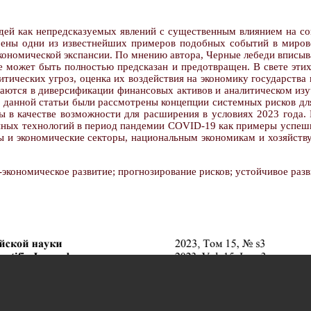
дей как непредсказуемых явлений с существенным влиянием на со
рены одни из известнейших примеров подобных событий в мирово
 экономической экспансии. По мнению автора, Черные лебеди впис
е может быть полностью предсказан и предотвращен. В свете этих
ических угроз, оценка их воздействия на экономику государства и
аются в диверсификации финансовых активов и аналитическом изу
х данной статьи были рассмотрены концепции системных рисков д
ы в качестве возможности для расширения в условиях 2023 года.
онных технологий в период пандемии COVID-19 как примеры успеш
аны и экономические секторы, национальным экономикам и хозяйст
экономическое развитие; прогнозирование рисков; устойчивое разв