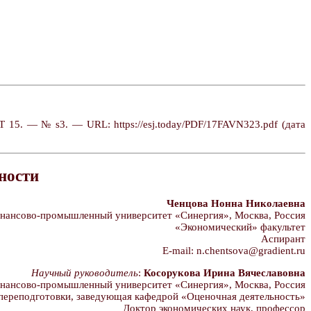
 15. — № s3. — URL: https://esj.today/PDF/17FAVN323.pdf (дата
ности
Ченцова Нонна Николаевна
ансово-промышленный университет «Синергия», Москва, Россия
«Экономический» факультет
Аспирант
E-mail: n.chentsova@gradient.ru
Научный руководитель
:
Косорукова Ирина Вячеславовна
ансово-промышленный университет «Синергия», Москва, Россия
переподготовки, заведующая кафедрой «Оценочная деятельность»
Доктор экономических наук, профессор