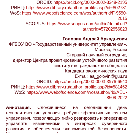
ORCID:
https://orcid.org/0000-0002-3348-2195
РИНЦ:
https://www.elibrary.ru/author_profile.asp?id=802731
WoS:
https://www.webofscience.com/wos/author/rid/F-9590-
2015
SCOPUS:
https://www.scopus.com/authid/detail.url?
authorId=57202956823
Головин Андрей Аркадьевич
ФГБОУ ВО «Государственный университет управления»,
Москва, Россия
Старший научный сотрудник,
директор Центра проектирования устойчивого развития
институтов гражданского общества
Кандидат экономических наук
E-mail: aa_golovin@guu.ru
ORCID:
https://orcid.org/0000-0003-3976-6540
РИНЦ:
https://www.elibrary.ru/author_profile.asp?id=981462
WoS:
https://www.webofscience.com/wos/author/rid/AEU-
8509-2022
Аннотация.
Сложившиеся на сегодняшний день
геополитические условия требуют эффективных систем
управления, позволяющих гибко реагировать и оперативно
управлять изменениями в интересах суверенного
развития и обеспечения экономической безопасности.