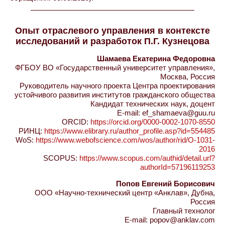
Опыт отраслевого управления в контексте
исследований и разработок П.Г. Кузнецова
Шамаева Екатерина Федоровна
ФГБОУ ВО «Государственный университет управления»,
Москва, Россия
Руководитель научного проекта Центра проектирования
устойчивого развития институтов гражданского общества
Кандидат технических наук, доцент
E-mail: ef_shamaeva@guu.ru
ORCID:
https://orcid.org/0000-0002-1070-8550
РИНЦ:
https://www.elibrary.ru/author_profile.asp?id=554485
WoS:
https://www.webofscience.com/wos/author/rid/O-1031-
2016
SCOPUS:
https://www.scopus.com/authid/detail.url?
authorId=57196119253
Попов Евгений Борисович
ООО «Научно-технический центр «Анклав», Дубна,
Россия
Главный технолог
E-mail: popov@anklav.com