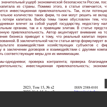
 значительный ущерб экономической безопасности России, пос
капитала из страны. Помимо этого, в статье отмечается, ч
ется инвестиционная привлекательность. Так, если потенци
тельное количество таких фирм, то они могут решить не вкла
ка потери капитала. Выбор темы также обусловлен тем, что
одневка» влечет за собой ущерб государству, недостачу нал
ельным органам, так и к правящим элитам. В статье предст
нную привлекательность. Автор акцентирует внимание на то
ения бизнеса приводит к тому, что реальный капитал перех
изованной. В заключительной части статьи автор формулирует 
зультате взаимодействия хозяйствующих субъектов с фи
у в заключении договоров и взаимодействии с другими компа
ать соответствующие меры для их минимизации.
-однодневки; проверка контрагента; проверка благонадеж
еятельность; инвестиционная привлекательность; экономи