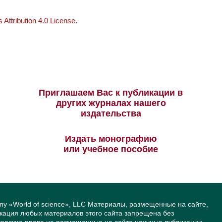
Attribution 4.0 License
.
Приглашаем Вас к публикации в
других журналах нашего
издательства
Издать монографию
или учебное пособие
ny «World of science», LLC Материалы, размещенные на сайте,
икация любых материалов этого сайта запрещена без