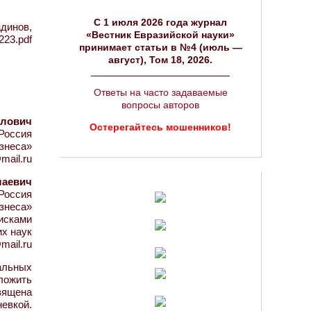
C 1 июля 2026 года журнал
динов,
«Вестник Евразийской науки»
223.pdf
принимает статьи в №4 (июль —
август), Том 18, 2026.
Ответы на часто задаваемые
вопросы авторов
илович
Остерегайтесь мошенников!
Россия
знеса»
mail.ru
лаевич
Россия
знеса»
исками
х наук
mail.ru
альных
ложить
вящена
евкой.