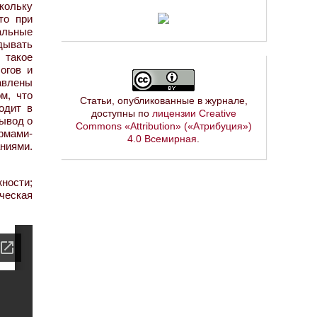
кольку
то при
альные
дывать
 такое
огов и
авлены
м, что
Статьи, опубликованные в журнале,
одит в
доступны по
лицензии Creative
вывод о
Commons «Attribution» («Атрибуция»)
рмами-
4.0 Всемирная
.
ниями.
ности;
ческая