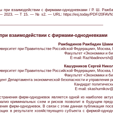
ы при взаимодействии с фирмами-однодневками / Р. Ш. Ражба
— 2023. — Т 15. — № s2. — URL: https://esj.today/PDF/20FAVN
 при взаимодействии с фирмами-однодневками
Ражбадинов Ражбадин Шам
ерситет при Правительстве Российской Федерации», Москва, 
Факультет «Экономики и би
E-mail: Razhbadinovrsh@
Кашурников Сергей Нико
ерситет при Правительстве Российской Федерации», Москва, 
Факультет «Экономики и би
цент Департамента экономической безопасности и управления р
Кандидат политически
E-mail: skashurnikov@
странения фирм-однодневок является одной из наиболее акту
анализ криминальных схем и рисков позволит в будущем пред
ния фирм-однодневок. В связи с этим данная публикация пос
ющих в результате хозяйствующего субъекта с фирмой-однодн