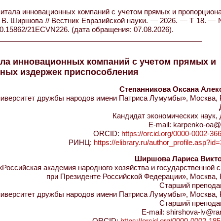
питала инновационных компаний с учетом прямых и пропорцион
. В. Ширшова // Вестник Евразийской науки. — 2026. — Т 18. —
10.15862/21ECVN226. (дата обращения: 07.08.2026).
ала инновационных компаний с учетом прямых и
ных издержек приспособления
Степанникова Оксана Алек
иверситет дружбы народов имени Патриса Лумумбы», Москва, 
Кандидат экономических наук,
E-mail: karpenko-oa@
ORCID:
https://orcid.org/0000-0002-36
РИНЦ:
https://elibrary.ru/author_profile.asp?i
Ширшова Лариса Викт
Российская академия народного хозяйства и государственной 
при Президенте Российской Федерации», Москва, 
Старший препода
иверситет дружбы народов имени Патриса Лумумбы», Москва, 
Старший препода
E-mail: shirshova-lv@ra
ORCID:
https://orcid.org/0000-0002-18