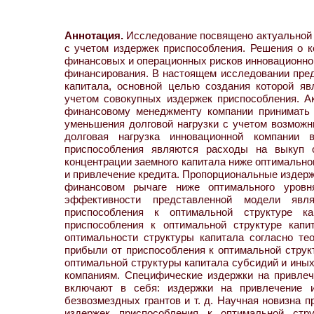
Аннотация.
Исследование посвящено актуальной 
с учетом издержек приспособления. Решения о к
финансовых и операционных рисков инновационной
финансирования. В настоящем исследовании пред
капитала, основной целью создания которой яв
учетом совокупных издержек приспособления. А
финансовому менеджменту компании принимать 
уменьшения долговой нагрузки с учетом возможн
долговая нагрузка инновационной компании
приспособления являются расходы на выкуп 
концентрации заемного капитала ниже оптимально
и привлечение кредита. Пропорциональные издержк
финансовом рычаге ниже оптимального уров
эффективности представленной модели яв
приспособления к оптимальной структуре к
приспособления к оптимальной структуре капи
оптимальности структуры капитала согласно т
прибыли от приспособления к оптимальной структ
оптимальной структуры капитала субсидий и ины
компаниям. Специфические издержки на привлеч
включают в себя: издержки на привлечение и
безвозмездных грантов и т. д. Научная новизна 
издержек приспособления к оптимальной стр