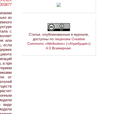
=1003877
мпании
ько из
аемного
уктуре
тала с
Статьи, опубликованные в журнале,
воляет
доступны по
лицензии Creative
ия или
Commons «Attribution» («Атрибуция»)
, если
4.0 Всемирная
.
держек
циенте
лигаций
, а при
терием
ржками
ыли от
ателей
уществ
расчет
ионным
модели
в виде
модели
едения