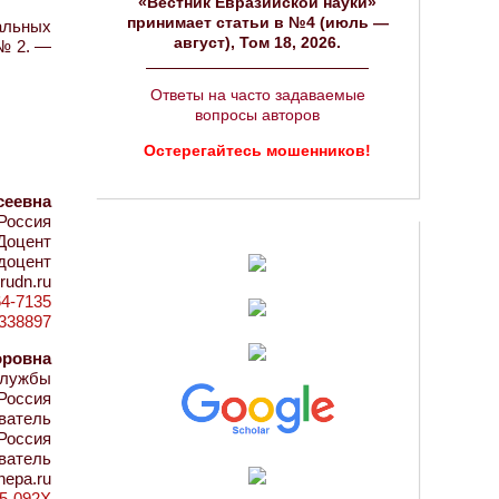
«Вестник Евразийской науки»
принимает статьи в №4 (июль —
альных
август), Том 18, 2026.
 № 2. —
Ответы на часто задаваемые
вопросы авторов
Остерегайтесь мошенников!
сеевна
Россия
Доцент
 доцент
rudn.ru
64-7135
d=338897
оровна
службы
Россия
ватель
Россия
ватель
nepa.ru
55-092X