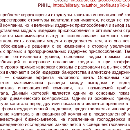
РИНЦ:
https://elibrary.ru/author_profile.asp?id
проблеме корректировки структуры капитала инновационной ко
орректировке структуры капитала принимаются, исходя не тол
 компании, но и величины издержек приспособления и выгод з
ставлена модель издержек приспособления к оптимальной стр
ляется максимизация выгод от использования заемного капи
ктуальность создания модели определяется тем, что она поз
обоснованные решения о ее изменении в сторону увеличен
ых прямых и пропорциональных издержек приспособления. Так
 выше оптимального уровня, основным видом прямых из
облигаций и досрочное погашение кредита, а при коэффи
го уровня прямые издержки связаны с расходами на выпуск об
и включают в себя издержки банкротства и агентские издержки
ня — снижение эффекта налогового щита. Основным кри
ляется максимизация разницы между выгодами и изде
апитала инновационной компании, так называемой приб
тала. Данный критерий является одним из основных показ
еории динамического компромисса. Одним из основных преим
уре капитала перед другими показателя является принятие в 
х форм государственной поддержки, предоставляемых инновац
ение капитала в инновационной компании в представленной 
нвестиций бизнес-ангелов, на привлечение господдержки 
проведенного исследования заключается в совершенствовании 
уктуре капитала инновационных компаний посредством вв