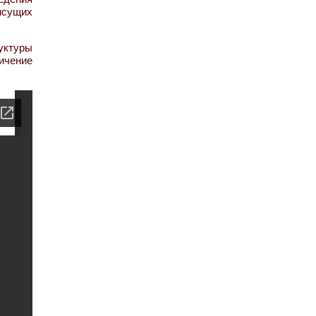
исущих
уктуры
ичение