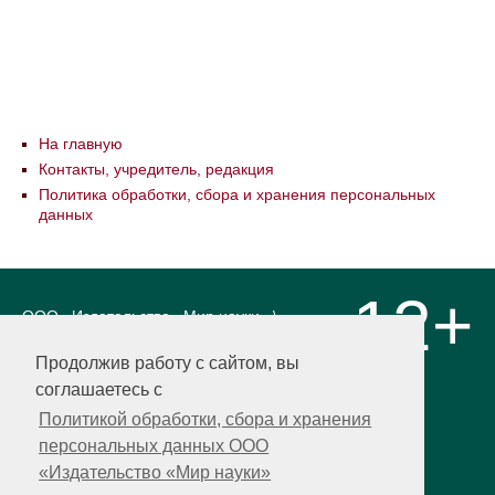
На главную
Контакты, учредитель, редакция
Политика обработки, сбора и хранения персональных
данных
12+
ООО «Издательство «Мир науки» \
«Publishing company «World of science»,
LLC Материалы, размещенные на сайте,
Продолжив работу с сайтом, вы
охраняются Законом о защите авторских
соглашаетесь с
прав. Публикация любых материалов
этого сайта запрещена без
Политикой обработки, сбора и хранения
предварительного согласования с
персональных данных ООО
издательством. Авторские права на
«Издательство «Мир науки»
размещенные на сайте научные