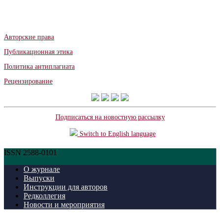
Авторские права
Публикационная этика
Политика антиплагиата
Рецензирование
Подписаться на новостную рассылку
Switch to English language
ISSN 2588-0101
О журнале
Выпуски
Инструкции для авторов
Редколлегия
Новости и мероприятия