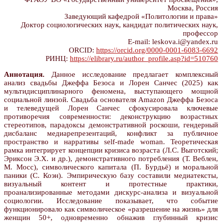
Москва, Россия
Заведующий кафедрой «Политологии и права»
Доктор социологических наук, кандидат политических наук,
профессор
E-mail: leskova.i@yandex.ru
ORCID:
https://orcid.org/0000-0001-6083-6692
РИНЦ:
https://elibrary.ru/author_profile.asp?id=510760
Аннотация.
Данное исследование предлагает комплексный
анализ свадьбы Джеффа Безоса и Лорен Санчес (2025) как
мультидисциплинарного феномена, выступающего мощной
социальной линзой. Свадьба основателя Amazon Джеффа Безоса
и телеведущей Лорен Санчес сфокусировала ключевые
противоречия современности: деконструкцию возрастных
стереотипов, парадоксы демонстративной роскоши, гендерный
дисбаланс медиарепрезентаций, конфликт за публичное
пространство и нарративы self-made woman. Теоретическая
рамка интегрирует концепции кризиса возраста (Л.С. Выготский;
Эриксон Э.Х. и др.), демонстративного потребления (Т. Веблен,
М. Мосс), символического капитала (П. Бурдьё) и моральной
паники (С. Коэн). Эмпирическую базу составили медиатексты,
визуальный контент и протестные практики,
проанализированные методами дискурс-анализа и визуальной
социологии. Исследование показывает, что событие
функционировало как символическое «разрешение на жизнь» для
женщин 50+, одновременно обнажив глубинный кризис