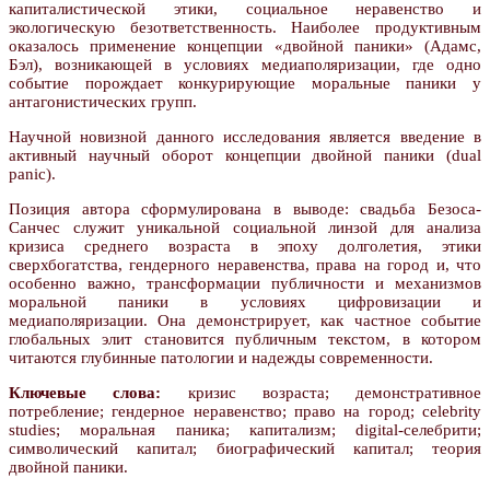
капиталистической этики, социальное неравенство и
экологическую безответственность. Наиболее продуктивным
оказалось применение концепции «двойной паники» (Адамс,
Бэл), возникающей в условиях медиаполяризации, где одно
событие порождает конкурирующие моральные паники у
антагонистических групп.
Научной новизной данного исследования является введение в
активный научный оборот концепции двойной паники (dual
panic).
Позиция автора сформулирована в выводе: свадьба Безоса-
Санчес служит уникальной социальной линзой для анализа
кризиса среднего возраста в эпоху долголетия, этики
сверхбогатства, гендерного неравенства, права на город и, что
особенно важно, трансформации публичности и механизмов
моральной паники в условиях цифровизации и
медиаполяризации. Она демонстрирует, как частное событие
глобальных элит становится публичным текстом, в котором
читаются глубинные патологии и надежды современности.
Ключевые слова:
кризис возраста; демонстративное
потребление; гендерное неравенство; право на город; celebrity
studies; моральная паника; капитализм; digital-селебрити;
символический капитал; биографический капитал; теория
двойной паники.