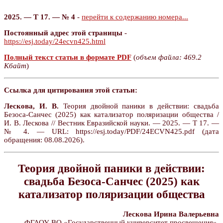
2025. — Т 17. — № 4
-
перейти к содержанию номера...
Постоянный адрес этой страницы
-
https://esj.today/24ecvn425.html
Полный текст статьи в формате PDF
(
объем файла: 469.2
Кбайт
)
Ссылка для цитирования этой статьи:
Лескова, И. В.
Теория двойной паники в действии: свадьба
Безоса-Санчес (2025) как катализатор поляризации общества /
И. В. Лескова // Вестник Евразийской науки. — 2025. — Т 17. —
№ 4. — URL: https://esj.today/PDF/24ECVN425.pdf (дата
обращения: 08.08.2026).
Теория двойной паники в действии:
свадьба Безоса-Санчес (2025) как
катализатор поляризации общества
Лескова Ирина Валерьевна
ФГАОУ ВО «Государственный университет просвещения»,