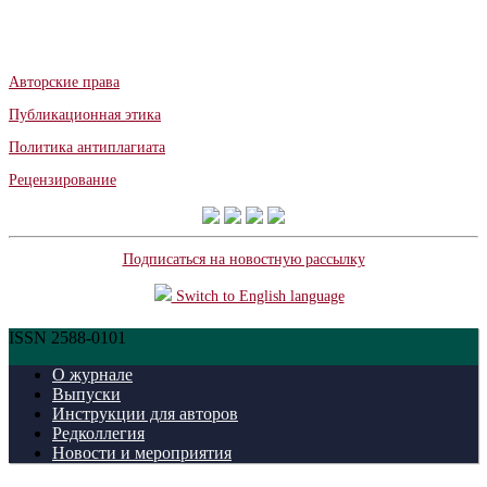
Авторские права
Публикационная этика
Политика антиплагиата
Рецензирование
Подписаться на новостную рассылку
Switch to English language
ISSN 2588-0101
О журнале
Выпуски
Инструкции для авторов
Редколлегия
Новости и мероприятия