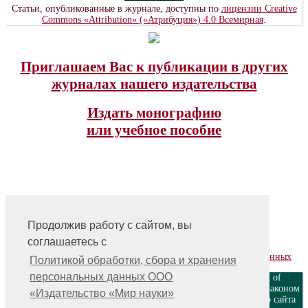
Статьи, опубликованные в журнале, доступны по
лицензии Creative
Commons «Attribution» («Атрибуция») 4.0 Всемирная
.
Приглашаем Вас к публикации в других
журналах нашего издательства
Издать монографию
или учебное пособие
Продолжив работу с сайтом, вы
На главную
соглашаетесь с
Контакты, учредитель, редакция
Политика обработки, сбора и хранения персональных данных
Политикой обработки, сбора и хранения
персональных данных ООО
ООО «Издательство «Мир науки» \ «Publishing company «World of
science», LLC Материалы, размещенные на сайте, охраняются Законом
«Издательство «Мир науки»
о защите авторских прав. Публикация любых материалов этого сайта