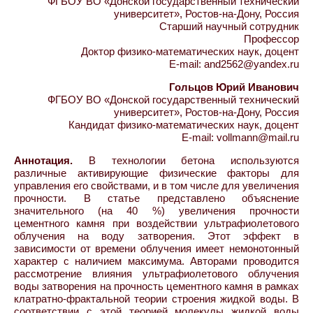
ФГБОУ ВО «Донской государственный технический
университет», Ростов-на-Дону, Россия
Старший научный сотрудник
Профессор
Доктор физико-математических наук, доцент
E-mail: and2562@yandex.ru
Гольцов Юрий Иванович
ФГБОУ ВО «Донской государственный технический
университет», Ростов-на-Дону, Россия
Кандидат физико-математических наук, доцент
E-mail: vollmann@mail.ru
Аннотация.
В технологии бетона используются
различные активирующие физические факторы для
управления его свойствами, и в том числе для увеличения
прочности. В статье представлено объяснение
значительного (на 40 %) увеличения прочности
цементного камня при воздействии ультрафиолетового
облучения на воду затворения. Этот эффект в
зависимости от времени облучения имеет немонотонный
характер с наличием максимума. Авторами проводится
рассмотрение влияния ультрафиолетового облучения
воды затворения на прочность цементного камня в рамках
клатратно-фрактальной теории строения жидкой воды. В
соответствии с этой теорией молекулы жидкой воды