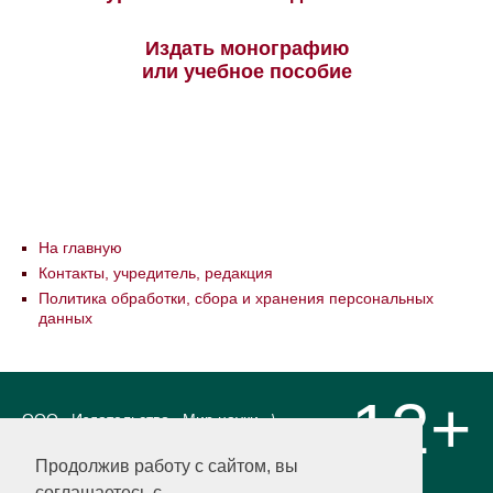
Издать монографию
или учебное пособие
На главную
Контакты, учредитель, редакция
Политика обработки, сбора и хранения персональных
данных
12+
ООО «Издательство «Мир науки» \
«Publishing company «World of science»,
LLC Материалы, размещенные на сайте,
Продолжив работу с сайтом, вы
охраняются Законом о защите авторских
соглашаетесь с