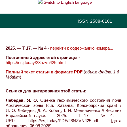
Switch to English language
ISSN 2588-0101
2025. — Т 17. — № 4
-
перейти к содержанию номера...
Постоянный адрес этой страницы
-
https://esj.today/28nzvn425.html
Полный текст статьи в формате PDF
(
объем файла: 1.6
Мбайт
)
Ссылка для цитирования этой статьи:
Лебедев, Я. О.
Оценка геохимического состояния почв
Арктической зоны (с.п. Хатанга, Красноярский край) /
Я. О. Лебедев, Д. А. Кобец, Т. Н. Мельниченко // Вестник
Евразийской науки. — 2025. — Т 17. — № 4. —
URL: https://esj.today/PDF/28NZVN425.pdf (дата
обращения: 06.08.2026).