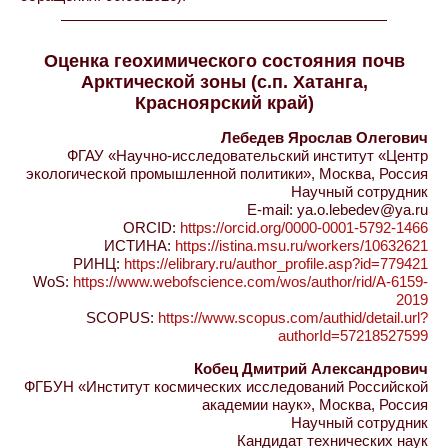
Оценка геохимического состояния почв
Арктической зоны (с.п. Хатанга,
Красноярский край)
Лебедев Ярослав Олегович
ФГАУ «Научно-исследовательский институт «Центр
экологической промышленной политики», Москва, Россия
Научный сотрудник
E-mail: ya.o.lebedev@ya.ru
ORCID:
https://orcid.org/0000-0001-5792-1466
ИСТИНА:
https://istina.msu.ru/workers/10632621
РИНЦ:
https://elibrary.ru/author_profile.asp?id=779421
WoS:
https://www.webofscience.com/wos/author/rid/A-6159-
2019
SCOPUS:
https://www.scopus.com/authid/detail.url?
authorId=57218527599
Кобец Дмитрий Александрович
ФГБУН «Институт космических исследований Российской
академии наук», Москва, Россия
Научный сотрудник
Кандидат технических наук