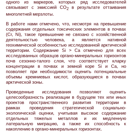
одного из маркеров, которых ряд исследователей
связывают с эмиссией CO
в результате оттаивания
2
многолетней мерзлоты.
В работе нами отмечено, что, несмотря на превышение
содержания отдельных токсических элементов в почвах
(Cr, Ni), такое превышение не связано с хозяйственной
деятельностью человека, а является нативной
геохимической особенностью исследованной арктической
территории. Содержание Si > Ca отмечено для всех
исследованных образцов органо-минеральных горизонтов
почв сезонно-талого слоя, что соответствует кларку
концентрации в почвах и земной коре Si и Ca, но
позволяет при необходимости оценить потенциальные
объемы кремниевых кислот, образующиеся в почвах
арктической зоны.
Проведенные исследования позволяют оценить
целесообразность реализации в будущем тех или иных
проектов пространственного развития территории в
рамках проведения стратегической социально-
экологической оценки, учитывая высокое содержание
отдельных тяжелых металлов и их медленную
латеральную миграцию, а также их способность к
накоплению в органо-минеральных горизонтах.