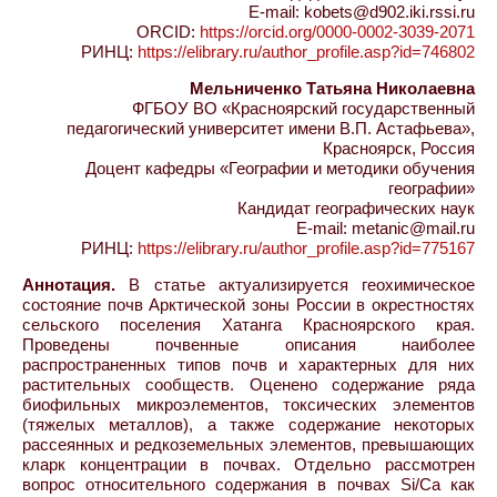
E-mail: kobets@d902.iki.rssi.ru
ORCID:
https://orcid.org/0000-0002-3039-2071
РИНЦ:
https://elibrary.ru/author_profile.asp?id=746802
Мельниченко Татьяна Николаевна
ФГБОУ ВО «Красноярский государственный
педагогический университет имени В.П. Астафьева»,
Красноярск, Россия
Доцент кафедры «Географии и методики обучения
географии»
Кандидат географических наук
E-mail: metanic@mail.ru
РИНЦ:
https://elibrary.ru/author_profile.asp?id=775167
Аннотация.
В статье актуализируется геохимическое
состояние почв Арктической зоны России в окрестностях
сельского поселения Хатанга Красноярского края.
Проведены почвенные описания наиболее
распространенных типов почв и характерных для них
растительных сообществ. Оценено содержание ряда
биофильных микроэлементов, токсических элементов
(тяжелых металлов), а также содержание некоторых
рассеянных и редкоземельных элементов, превышающих
кларк концентрации в почвах. Отдельно рассмотрен
вопрос относительного содержания в почвах Si/Ca как