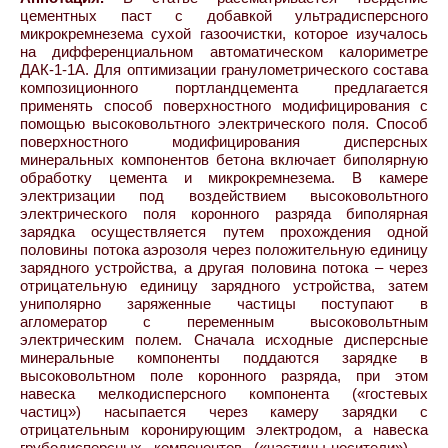
цементных паст с добавкой ультрадисперсного
микрокремнезема сухой газоочистки, которое изучалось
на дифференциальном автоматическом калориметре
ДАК-1-1А. Для оптимизации гранулометрического состава
композиционного портландцемента предлагается
применять способ поверхностного модифицирования с
помощью высоковольтного электрического поля. Способ
поверхностного модифицирования дисперсных
минеральных компонентов бетона включает биполярную
обработку цемента и микрокремнезема. В камере
электризации под воздействием высоковольтного
электрического поля коронного разряда биполярная
зарядка осуществляется путем прохождения одной
половины потока аэрозоля через положительную единицу
зарядного устройства, а другая половина потока – через
отрицательную единицу зарядного устройства, затем
униполярно заряженные частицы поступают в
агломератор с переменным высоковольтным
электрическим полем. Сначала исходные дисперсные
минеральные компоненты поддаются зарядке в
высоковольтном поле коронного разряда, при этом
навеска мелкодисперсного компонента («гостевых
частиц») насыпается через камеру зарядки с
отрицательным коронирующим электродом, а навеска
грубодисперсных компонентов («частицы-носители») –