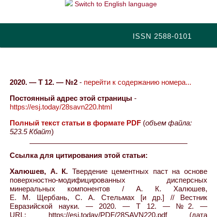
Switch to English language
ISSN 2588-0101
2020. — Т 12. — №2
-
перейти к содержанию номера...
Постоянный адрес этой страницы
-
https://esj.today/28savn220.html
Полный текст статьи в формате PDF
(
объем файла:
523.5 Кбайт
)
Ссылка для цитирования этой статьи:
Халюшев, А. К.
Твердение цементных паст на основе
поверхностно-модифицированных дисперсных
минеральных компонентов / А. К. Халюшев,
Е. М. Щербань, С. А. Стельмах [и др.] // Вестник
Евразийской науки. — 2020. — Т 12. — №2. —
URL: https://esj.today/PDF/28SAVN220.pdf (дата