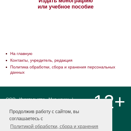
Издать монографию
или учебное пособие
На главную
Контакты, учредитель, редакция
Политика обработки, сбора и хранения персональных
данных
12+
ООО «Издательство «Мир науки» \
«Publishing company «World of science»,
LLC Материалы, размещенные на сайте,
Продолжив работу с сайтом, вы
охраняются Законом о защите авторских
соглашаетесь с
прав. Публикация любых материалов
этого сайта запрещена без
Политикой обработки, сбора и хранения
предварительного согласования с