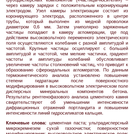
через камеру зарядки с положительным коронирующим
электродом. Узел камеры электризации состоит из
коронирующего электрода, расположенного в центре
трубы, который выполнен из медной проволоки
диаметром 0,6 мм. Затем униполярно заряженные
частицы попадают в камеру агломерации, где под
действием высоковольтного переменного электрического
поля осуществляются колебания с разной амплитудой и
частотой. Крупные частицы осциллируют с большей
амплитудой и частотой, чем мелкие частички, градиент
частоты и амплитуды колебаний обусловливает
увеличение частоты столкновений частиц, что приводит к
образованию сфероидальных агломератов. По данным
термокинетического анализа установлено повышение
степени гидратации после поверхностного
модифицирования в высоковольтном электрическом поле
дисперсных минеральных компонентов бетона.
Результаты рентгенофазового анализа цементного камня
свидетельствуют об уменьшении интенсивности
дифракционных отражений портландита и повышении
интенсивности линий гидросиликатов кальция.
Ключевые слова:
цементная паста; ультрадисперсный
микрокремнезем сухой газоочистки; поверхностное
модифицирование; высоковольтное электрическое поле;