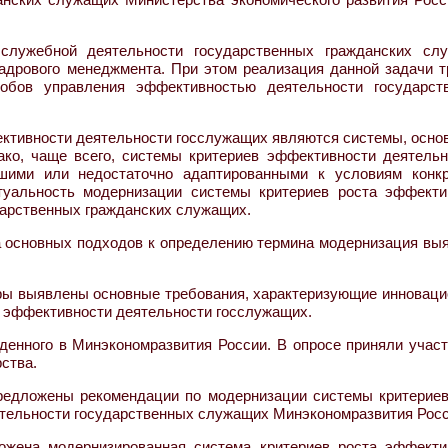
служебной деятельности государственных гражданских сл
кадрового менеджмента. При этом реализация данной задачи т
обов управления эффективностью деятельности государст
ктивности деятельности госслужащих являются системы, осно
ако, чаще всего, системы критериев эффективности деятельн
шими или недостаточно адаптированными к условиям конкр
ктуальность модернизации системы критериев роста эффекти
арственных гражданских служащих.
за основных подходов к определению термина модернизация вы
уры выявлены основные требования, характеризующие инноваци
а эффективности деятельности госслужащих.
денного в Минэкономразвития России. В опросе приняли участ
ства.
предложены рекомендации по модернизации системы критериев
тельности государственных служащих Минэкономразвития Росс
ложена модернизированная система критериев роста эффекти