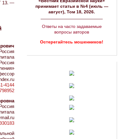
«Вестник Евразийской науки»
Т 13. —
принимает статьи в №4 (июль —
август), Том 18, 2026.
Ответы на часто задаваемые
й
вопросы авторов
Остерегайтесь мошенников!
дрович
Россия
апитала
Россия
ления»
офессор
ndex.ru
51-4144
d=798952
оровна
Россия
апитала
mail.ru
d=930183
альной
ийской