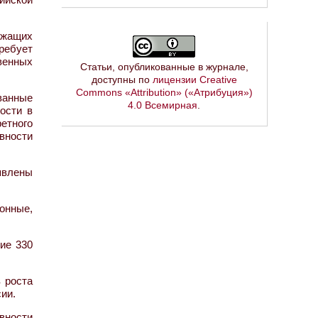
ужащих
ребует
венных
Статьи, опубликованные в журнале,
доступны по
лицензии Creative
Commons «Attribution» («Атрибуция»)
ванные
4.0 Всемирная
.
ости в
етного
вности
явлены
онные,
ие 330
 роста
ии.
вности