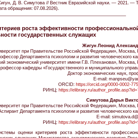
гун, Д. В. Симутова // Вестник Евразийской науки. — 2021. — 
ата обращения: 07.08.2026).
итериев роста эффективности профессионально
ьности государственных служащих
Жигун Леонид Алексан
ерситет при Правительстве Российской Федерации», Москва, 
офессор Департамента психологии и развития человеческого к
й экономический университет имени Г.В. Плеханова», Москва, 
рофессор кафедры «Государственного и муниципального управ
Доктор экономических наук, пр
E-mail: manpseu@ya
ORCID:
https://orcid.org/0000-0002-77
РИНЦ:
https://elibrary.ru/author_profile.asp?i
Симутова Дарья Викт
ерситет при Правительстве Российской Федерации», Москва, 
Аспирант Департамента психологии и развития человеческого к
E-mail: simutova.d@
РИНЦ:
https://elibrary.ru/author_profile.asp?i
стемы оценки критериев роста эффективности профессион
анских служащих Министерства экономического развития Росс