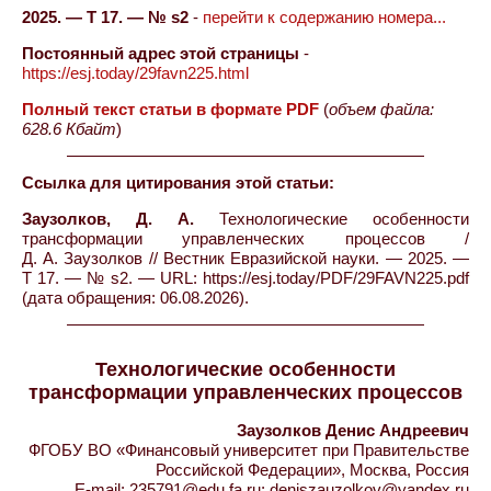
2025. — Т 17. — № s2
-
перейти к содержанию номера...
Постоянный адрес этой страницы
-
https://esj.today/29favn225.html
Полный текст статьи в формате PDF
(
объем файла:
628.6 Кбайт
)
Ссылка для цитирования этой статьи:
Заузолков, Д. А.
Технологические особенности
трансформации управленческих процессов /
Д. А. Заузолков // Вестник Евразийской науки. — 2025. —
Т 17. — № s2. — URL: https://esj.today/PDF/29FAVN225.pdf
(дата обращения: 06.08.2026).
Технологические особенности
трансформации управленческих процессов
Заузолков Денис Андреевич
ФГОБУ ВО «Финансовый университет при Правительстве
Российской Федерации», Москва, Россия
E-mail: 235791@edu.fa.ru; deniszauzolkov@yandex.ru