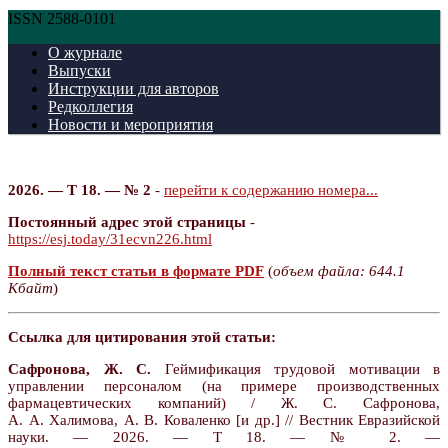
ISSN 2588-0101
О журнале
Выпуски
Инструкции для авторов
Редколлегия
Новости и мероприятия
2026. — Т 18. — № 2
-
перейти к содержанию номера...
Постоянный адрес этой страницы
-
https://esj.today/31ecvn226.html
Полный текст статьи в формате PDF
(
объем файла: 644.1
Кбайт
)
Ссылка для цитирования этой статьи:
Сафронова, Ж. С.
Геймификация трудовой мотивации в
управлении персоналом (на примере производственных
фармацевтических компаний) / Ж. С. Сафронова,
А. А. Халимова, А. В. Коваленко [и др.] // Вестник Евразийской
науки. — 2026. — Т 18. — № 2. —