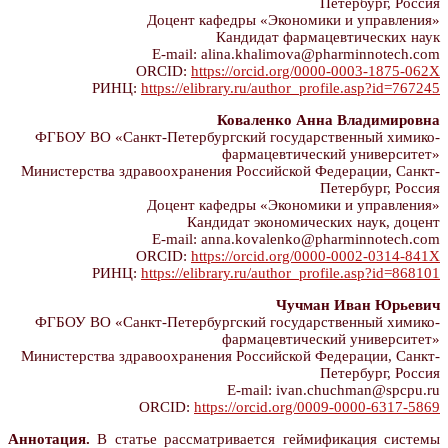
Петербург, Россия
Доцент кафедры «Экономики и управления»
Кандидат фармацевтических наук
E-mail: alina.khalimova@pharminnotech.com
ORCID:
https://orcid.org/0000-0003-1875-062X
РИНЦ:
https://elibrary.ru/author_profile.asp?id=767245
Коваленко Анна Владимировна
ФГБОУ ВО «Санкт-Петербургский государственный химико-
фармацевтический университет»
Министерства здравоохранения Российской Федерации, Санкт-
Петербург, Россия
Доцент кафедры «Экономики и управления»
Кандидат экономических наук, доцент
E-mail: anna.kovalenko@pharminnotech.com
ORCID:
https://orcid.org/0000-0002-0314-841X
РИНЦ:
https://elibrary.ru/author_profile.asp?id=868101
Чучман Иван Юрьевич
ФГБОУ ВО «Санкт-Петербургский государственный химико-
фармацевтический университет»
Министерства здравоохранения Российской Федерации, Санкт-
Петербург, Россия
E-mail: ivan.chuchman@spcpu.ru
ORCID:
https://orcid.org/0009-0000-6317-5869
Аннотация.
В статье рассматривается геймификация системы