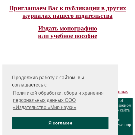
Приглашаем Вас к публикации в других
журналах нашего издательства
Издать монографию
или учебное пособие
Продолжив работу с сайтом, вы
На главную
соглашаетесь с
Контакты, учредитель, редакция
Политика обработки, сбора и хранения персональных данных
Политикой обработки, сбора и хранения
персональных данных ООО
ООО «Издательство «Мир науки» \ «Publishing company «World of
science», LLC Материалы, размещенные на сайте, охраняются Законом
«Издательство «Мир науки»
о защите авторских прав. Публикация любых материалов этого сайта
запрещена без предварительного согласования с издательством.
Авторские права на размещенные на сайте научные публикации
Я согласен
принадлежат их авторам. Разработка и поддержка сайта — Александр
Павлов, pavlov@mir-nauki.com