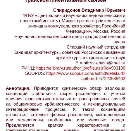
трансконтинентальных связей
Спиридонов Владимир Юрьевич
ФГБУ «Центральный научно-исследовательский и
проектный институт Министерства строительства и
жилищно-коммунального хозяйства Российской
Федерации», Москва, Россия
Научно-исследовательский центр градостроительного
права
Старший научный сотрудник
Кандидат архитектуры, советник Российской академии
архитектуры и строительных наук
E-mail: sv-abyss@mail.ru
РИНЦ:
https://elibrary.ru/author_profile.asp?id=903106
SCOPUS:
https://www.scopus.com/authid/detail.url?
authorId=57220586402
Аннотация.
Приводится критический обзор эволюции
концепций глобальных форм расселения с учетом
влияния трансконтинентальных и трансграничных связей
на общемировые урбанистические и межнациональные
интеграционные процессы. К таким концепциям
относятся: сетевые формы расселения, мегалополисы
или мегарегионы, глобальные или мировые города.
Предлагается краткая характеристика и
графоаналитические модели единовременно