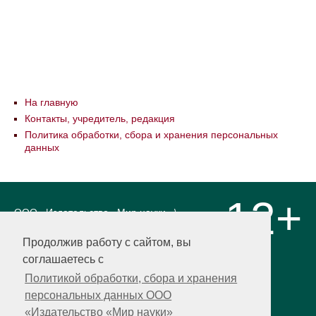
На главную
Контакты, учредитель, редакция
Политика обработки, сбора и хранения персональных
данных
12+
ООО «Издательство «Мир науки» \
«Publishing company «World of science»,
LLC Материалы, размещенные на сайте,
Продолжив работу с сайтом, вы
охраняются Законом о защите авторских
соглашаетесь с
прав. Публикация любых материалов
этого сайта запрещена без
Политикой обработки, сбора и хранения
предварительного согласования с
персональных данных ООО
издательством. Авторские права на
«Издательство «Мир науки»
размещенные на сайте научные