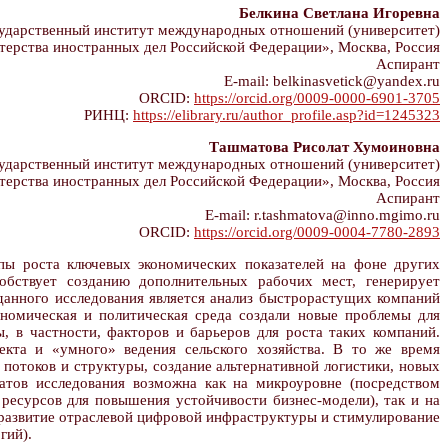
Белкина Светлана Игоревна
дарственный институт международных отношений (университет)
ерства иностранных дел Российской Федерации», Москва, Россия
Аспирант
E-mail: belkinasvetick@yandex.ru
ORCID:
https://orcid.org/0009-0000-6901-3705
РИНЦ:
https://elibrary.ru/author_profile.asp?id=1245323
Ташматова Рисолат Хумоиновна
дарственный институт международных отношений (университет)
ерства иностранных дел Российской Федерации», Москва, Россия
Аспирант
E-mail: r.tashmatova@inno.mgimo.ru
ORCID:
https://orcid.org/0009-0004-7780-2893
 роста ключевых экономических показателей на фоне других
обствует созданию дополнительных рабочих мест, генерирует
данного исследования является анализ быстрорастущих компаний
ономическая и политическая среда создали новые проблемы для
, в частности, факторов и барьеров для роста таких компаний.
екта и «умного» ведения сельского хозяйства. В то же время
отоков и структуры, создание альтернативной логистики, новых
атов исследования возможна как на микроуровне (посредством
ресурсов для повышения устойчивости бизнес-модели), так и на
развитие отраслевой цифровой инфраструктуры и стимулирование
гий).