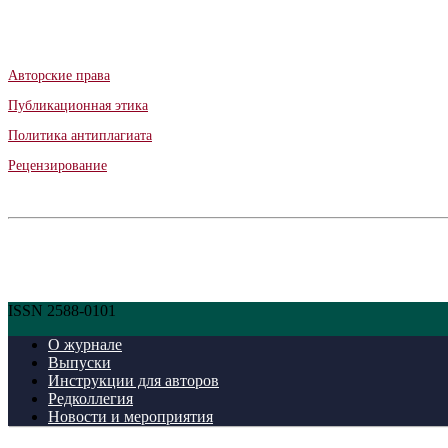
Авторские права
Публикационная этика
Политика антиплагиата
Рецензирование
ISSN 2588-0101
О журнале
Выпуски
Инструкции для авторов
Редколлегия
Новости и мероприятия