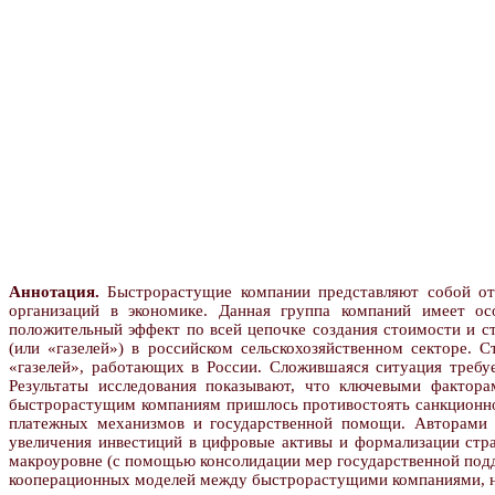
Аннотация.
Быстрорастущие компании представляют собой от
организаций в экономике. Данная группа компаний имеет ос
положительный эффект по всей цепочке создания стоимости и с
(или «газелей») в российском сельскохозяйственном секторе.
«газелей», работающих в России. Сложившаяся ситуация требуе
Результаты исследования показывают, что ключевыми фактора
быстрорастущим компаниям пришлось противостоять санкционном
платежных механизмов и государственной помощи. Авторами о
увеличения инвестиций в цифровые активы и формализации стра
макроуровне (с помощью консолидации мер государственной под
кооперационных моделей между быстрорастущими компаниями, на