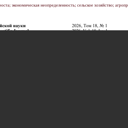
оста; экономическая неопределенность; сельское хозяйство; агро