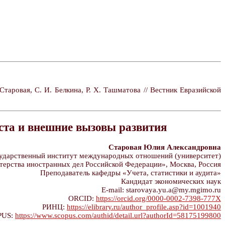
таровая, С. И. Белкина, Р. Х. Ташматова // Вестник Евразийской
ста и внешние вызовы развития
Старовая Юлия Александровна
дарственный институт международных отношений (университет)
ерства иностранных дел Российской Федерации», Москва, Россия
Преподаватель кафедры «Учета, статистики и аудита»
Кандидат экономических наук
E-mail: starovaya.yu.a@my.mgimo.ru
ORCID:
https://orcid.org/0000-0002-7398-777X
РИНЦ:
https://elibrary.ru/author_profile.asp?id=1001940
PUS:
https://www.scopus.com/authid/detail.url?authorId=58175199800