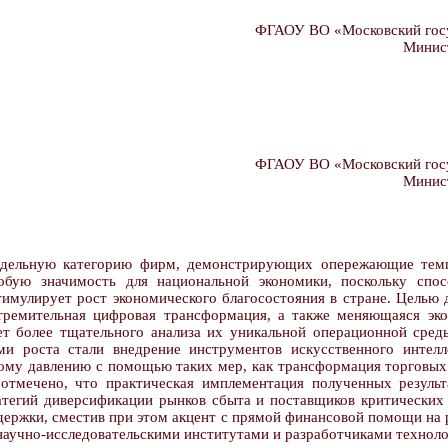
ФГАОУ ВО «Московский госу
Минист
ФГАОУ ВО «Московский госу
Минист
дельную категорию фирм, демонстрирующих опережающие темпы
обую значимость для национальной экономики, поскольку спос
тимулирует рост экономического благосостояния в стране. Целью 
 Стремительная цифровая трансформация, а также меняющаяся эк
т более тщательного анализа их уникальной операционной среды
ми роста стали внедрение инструментов искусственного интелл
у давлению с помощью таких мер, как трансформация торговых п
тмечено, что практическая имплементация полученных результ
тегий диверсификации рынков сбыта и поставщиков критических 
держки, сместив при этом акцент с прямой финансовой помощи на 
учно-исследовательскими институтами и разработчиками техноло