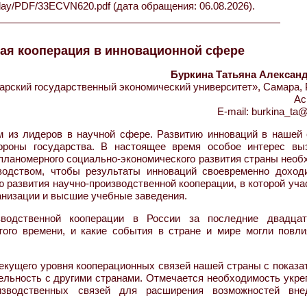
oday/PDF/33ECVN620.pdf (дата обращения: 06.08.2026).
ая кооперация в инновационной сфере
Буркина Татьяна Алексан
ский государственный экономический университет», Самара, 
Ас
E-mail: burkina_ta@
 из лидеров в научной сфере. Развитию инноваций в нашей 
ороны государства. В настоящее время особое интерес вы
 планомерного социально-экономического развития страны нео
водством, чтобы результаты инноваций своевременно доход
 развития научно-производственной кооперации, в которой уч
анизации и высшие учебные заведения.
зводственной кооперации в России за последние двадцат
того времени, и какие события в стране и мире могли повли
текущего уровня кооперационных связей нашей страны с показ
ельность с другими странами. Отмечается необходимость укре
зводственных связей для расширения возможностей вне