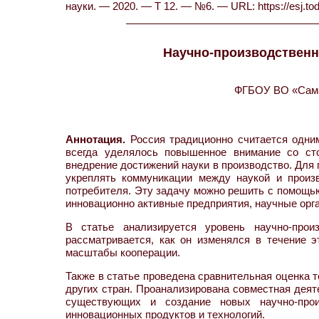
науки. — 2020. — Т 12. — №6. — URL: https://esj.t
Научно-производственн
ФГБОУ ВО «Самар
Аннотация.
Россия традиционно считается одним
всегда уделялось повышенное внимание со ст
внедрение достижений науки в производство. Для
укреплять коммуникации между наукой и произ
потребителя. Эту задачу можно решить с помощью
инновационно активные предприятия, научные орг
В статье анализируется уровень научно-прои
рассматривается, как он изменялся в течение э
масштабы кооперации.
Также в статье проведена сравнительная оценка 
других стран. Проанализирована совместная деят
существующих и создание новых научно-прои
инновационных продуктов и технологий.