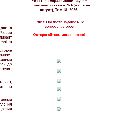
«Вестник Евразийской науки»
принимает статьи в №4 (июль —
август), Том 18, 2026.
Ответы на часто задаваемые
вопросы авторов
дровна
Россия
Остерегайтесь мошенников!
пирант
mail.ru
стране
зывает
бходимо
или до
аствуют
ь лет,
ять на
ателями
пления
дрения