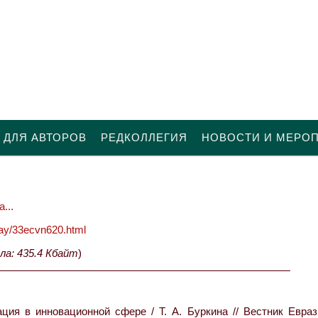
 ДЛЯ АВТОРОВ
РЕДКОЛЛЕГИЯ
НОВОСТИ И МЕРО
...
oday/33ecvn620.html
ла: 435.4 Кбайт
)
ция в инновационной сфере / Т. А. Буркина // Вестник Евраз