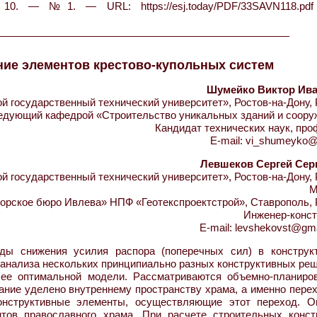
0. — №1. — URL: https://esj.today/PDF/33SAVN118.pdf
ие элементов крестово-купольных систем
Шумейко Виктор Ив
 государственный технический университет», Ростов-на-Дону, 
едующий кафедрой «Строительство уникальных зданий и соору
Кандидат технических наук, пр
E-mail: vi_shumeyko@
Левшеков Сергей Сер
 государственный технический университет», Ростов-на-Дону, 
М
орское бюро Ивлева» НПФ «Геотекспроектстрой», Ставрополь, 
Инженер-конст
E-mail: levshekovst@gm
ды снижения усилия распора (поперечных сил) в конструк
 анализа нескольких принципиально разных конструктивных ре
лее оптимальной модели. Рассматриваются объемно-планиро
ние уделено внутреннему пространству храма, а именно перех
онструктивные элементы, осуществляющие этот переход. О
нтов православного храма. При расчете строительных конст