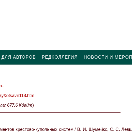
 ДЛЯ АВТОРОВ
РЕДКОЛЛЕГИЯ
НОВОСТИ И МЕРО
...
oday/33savn118.html
ла: 677.6 Кбайт
)
нтов крестово-купольных систем / В. И. Шумейко, С. С. Левш