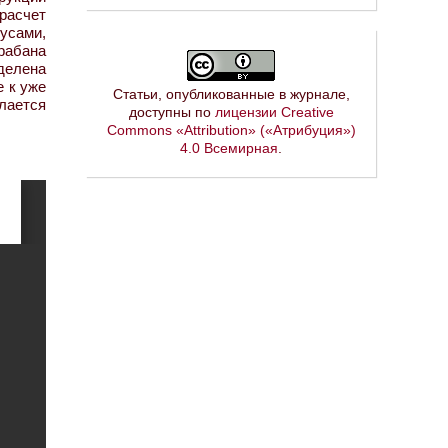
расчет
усами,
арабана
делена
 к уже
Статьи, опубликованные в журнале,
елается
доступны по
лицензии Creative
Commons «Attribution» («Атрибуция»)
4.0 Всемирная
.