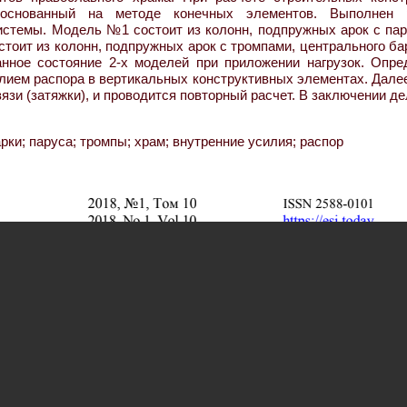
 основанный на методе конечных элементов. Выполнен 
истемы. Модель №1 состоит из колонн, подпружных арок с пар
стоит из колонн, подпружных арок с тромпами, центрального б
нное состояние 2-х моделей при приложении нагрузок. Опре
ием распора в вертикальных конструктивных элементах. Далее
и (затяжки), и проводится повторный расчет. В заключении д
ки; паруса; тромпы; храм; внутренние усилия; распор