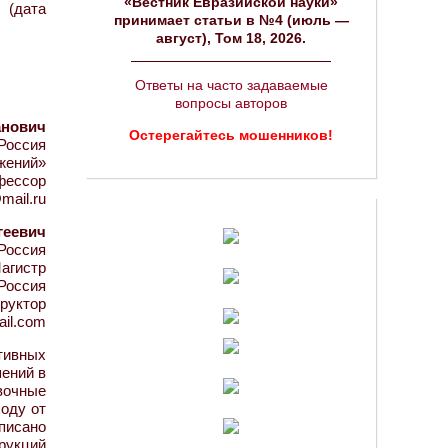
«Вестник Евразийской науки»
 (дата
принимает статьи в №4 (июль —
август), Том 18, 2026.
Ответы на часто задаваемые
вопросы авторов
анович
Остерегайтесь мошенников!
Россия
жений»
офессор
mail.ru
геевич
Россия
агистр
Россия
руктор
ail.com
тивных
шений в
вочные
оду от
писано
рукций