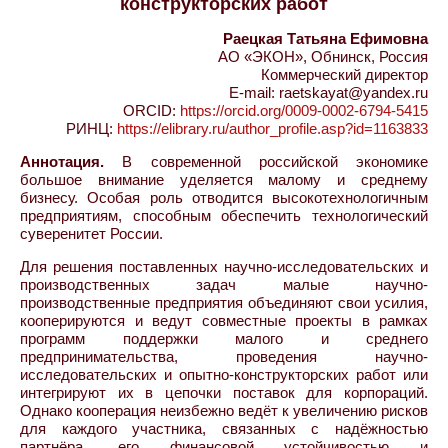
конструкторских работ
Раецкая Татьяна Ефимовна
АО «ЭКОН», Обнинск, Россия
Коммерческий директор
E-mail: raetskayat@yandex.ru
ORCID:
https://orcid.org/0009-0002-6794-5415
РИНЦ:
https://elibrary.ru/author_profile.asp?id=1163833
Аннотация.
В современной российской экономике
большое внимание уделяется малому и среднему
бизнесу. Особая роль отводится высокотехнологичным
предприятиям, способным обеспечить технологический
суверенитет России.
Для решения поставленных научно-исследовательских и
производственных задач малые научно-
производственные предприятия объединяют свои усилия,
кооперируются и ведут совместные проекты в рамках
программ поддержки малого и среднего
предпринимательства, проведения научно-
исследовательских и опытно-конструкторских работ или
интегрируют их в цепочки поставок для корпораций.
Однако кооперация неизбежно ведёт к увеличению рисков
для каждого участника, связанных с надёжностью
партнёра, его финансовой устойчивостью и