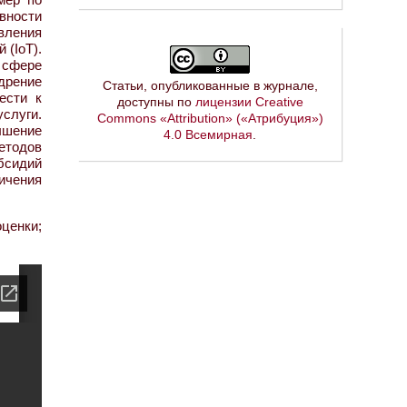
вности
вления
 (IoT).
 сфере
дрение
Статьи, опубликованные в журнале,
ести к
доступны по
лицензии Creative
услуги.
Commons «Attribution» («Атрибуция»)
ышение
4.0 Всемирная
.
етодов
бсидий
ичения
ценки;