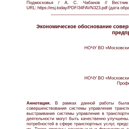
Подмосковья / А. С. Чабанов // Вес
URL: https://esj.today/PDF/34FAVN323.pdf (дата обр
Экономическое обоснование сове
предп
НОЧУ ВО «Московский
НОЧУ ВО «Московский
Профе
Аннотация.
В рамках данной работы была п
совершенствования системы управления трансп
выстраивания системы управления в транспортн
деятельности могут быть качественно улучшены.
потребностей в сфере транспортных услуг, пред
их. Также описаны социальные и финансовые а