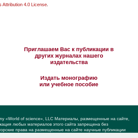
Attribution 4.0 License
.
Приглашаем Вас к публикации в
других журналах нашего
издательства
Издать монографию
или учебное пособие
ny «World of science», LLC Материалы, размещенные на сайте,
икация любых материалов этого сайта запрещена без
вторские права на размещенные на сайте научные публикации
йта — Александр Павлов, pavlov@mir-nauki.com