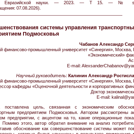
тник Евразийской науки. — 2023. — Т 15. — № 
ащения: 07.08.2026).
ршенствования системы управления транспортн
риятием Подмосковья
Чабанов Александр Сер
 финансово-промышленный университет «Синергия», Москва, 
«Экономический» фак
Ас
E-mail: AlexsanderChabanov@ya
Научный руководитель
:
Калинин Александр Ростисл
 финансово-промышленный университет «Синергия», Москва, 
ссор кафедры «Оценочной деятельности и корпоративных фин
Доктор экономическ
E-mail: kalinal@ya
оставлена цель, связанная с экономическим обоснов
ортным предприятием Подмосковья. Автором рассмотрены а
ом предприятии, с акцентом на то, какие операционные пока
 Помимо этого, автор обратил внимание на анализ потребите
ставив обоснование как совершенствование системы может по
спекты, которые будут улучшены в результате применения 