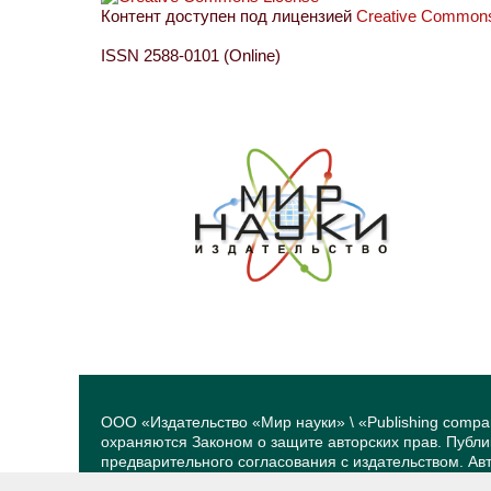
Контент доступен под лицензией
Creative Commons 
ISSN 2588-0101 (Online)
ООО «Издательство «Мир науки» \ «Publishing compa
охраняются Законом о защите авторских прав. Публ
предварительного согласования с издательством. А
принадлежат их авторам. Разработка и поддержка са