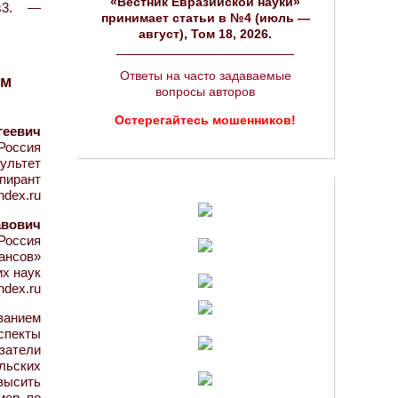
«Вестник Евразийской науки»
s3. —
принимает статьи в №4 (июль —
август), Том 18, 2026.
Ответы на часто задаваемые
ым
вопросы авторов
Остерегайтесь мошенников!
геевич
Россия
ультет
пирант
ndex.ru
авович
Россия
ансов»
их наук
ndex.ru
анием
спекты
затели
льских
высить
мер по